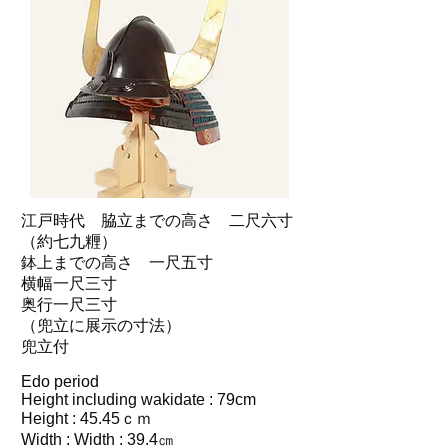
江戸時代 脇立までの高さ 二尺六寸
（約七九糎）
鉢上までの高さ 一尺五寸
横幅一尺三寸
奥行一尺三寸
（兜立に展示の寸法）
兜立付
Edo period
Height including wakidate : 79cm
Height : 45.45ｃｍ
Width : Width : 39.4㎝