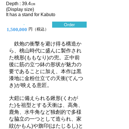
Depth : 39.4㎝
(Display size)
It has a stand for Kabuto
-
Order
1,500,000
円（税込）
鉄炮の衝撃を避け得る構造か
ら、桃山時代に盛んに製作され
た桃形(ももなり)の兜。正中前
後に筋の立つ鉢の形状が魅力の
要であることに加え、本作は黒
漆地に金粉仕立ての天衝(てんつ
き)が映える意匠。
大鎧に備えられる鍬形(くわが
た)を祖型とする天衝は、高角、
鹿角、水牛角など独創的で多様
な脇立の一つとして造られ、家
紋(かもん)や旗印(はたじるし)と