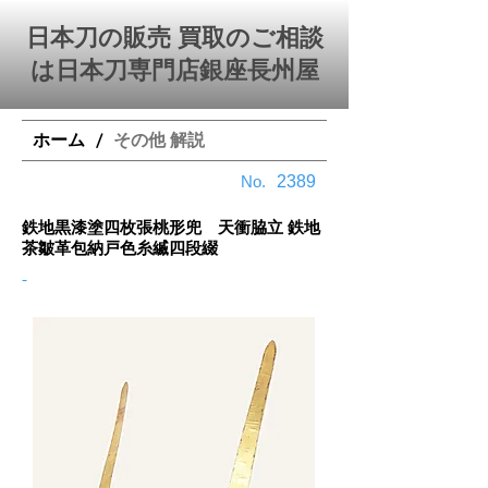
日本刀の販売 買取のご相談
は日本刀専門店銀座⻑州屋
ホーム
その他 解説
/
​No.
2389
鉄地黒漆塗四枚張桃形兜 天衝脇立 鉄地
茶皺革包納戸色糸縅四段綴
-