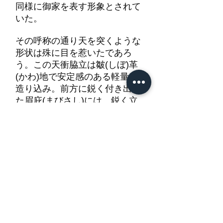
同様に御家を表す形象とされて
いた。
その呼称の通り天を突くような
形状は殊に目を惹いたであろ
う。この天衝脇立は皺(しぼ)革
(かわ)地で安定感のある軽量な
造り込み。前方に鋭く付き出し
た眉庇(まびさし)には、鋭く立
つ三筋の打(うち)眉(まゆ)が施さ
れており、眉庇の端縁部には赤
銅地金色絵仕上げの唐草文覆輪
が廻らされて品位が高い。
皺革で包まれ茶漆で仕上げられ
た鉄地四段の綴の裾板には、金
粉にて丸に菱の定紋が施されて
いる。鉢の正中には払立が備わ
っている。浮張は健体を保って