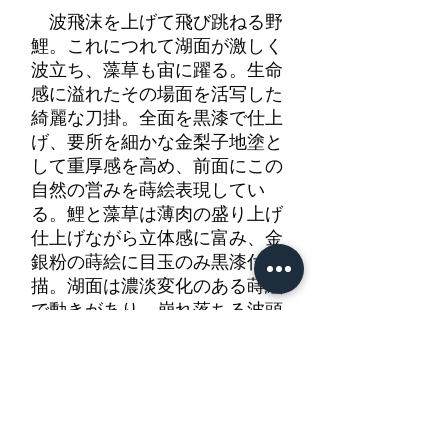
波飛沫を上げて飛び跳ねる野
鯉。これにつれて湖面が激しく
波立ち、藻草も宙に躍る。生命
感に溢れたその場面を活写した
綺麗な刀掛。全面を黒漆で仕上
げ、要所を細かな金梨子地塗と
して重厚感を高め、前面にこの
自然の営みを蒔絵表現してい
る。鯉と藻草は薄肉の盛り上げ
仕上げながら立体感に富み、金
銀粉の蒔絵に目玉のみ黒漆付
描。湖面は濃淡変化のある蒔絵
で動きがあり、崩れ落ちる波頭
も鯉の力強さを一際印象深く見
せている。鯉のいる背景は湖水
の空気感を表現したものであろ
う、黒漆地に金銀の叢梨子地。
裏面は金梨子地塗無文。