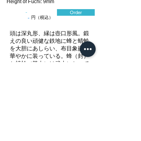
Height of Fuchi: 9mm
-
Order
-
円（税込）
頭は深丸形、縁は壺口形風。鍛
えの良い頑健な鉄地に蜂と蜻蛉
を大胆にあしらい、布目象嵌で
華やかに装っている。蜂（封）
と蜻蛉（勝虫）は武士にとって
縁起の良い文様。縁幅が40mm
あるものは貴重。