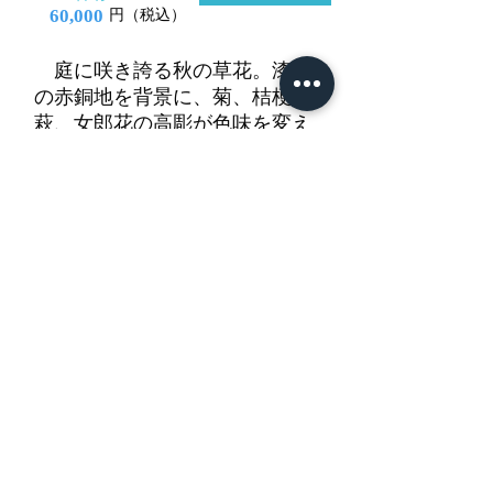
60,000
円（税込）
庭に咲き誇る秋の草花。漆黒
の赤銅地を背景に、菊、桔梗、
萩、女郎花の高彫が色味を変え
た金色絵で華やかに装われてい
る。
​日本刀専門店 銀座長
州屋