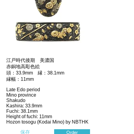
江戸時代後期 美濃国
赤銅地高彫色絵
頭：33.9mm 縁：38.1mm
縁幅：11mm
Late Edo period
Mino province
Shakudo
Kashira: 33.9mm
Fuchi: 38.1mm
Height of fuchi: 11mm
Hozon tosogu (Kodai Mino) by NBTHK
保存
Order