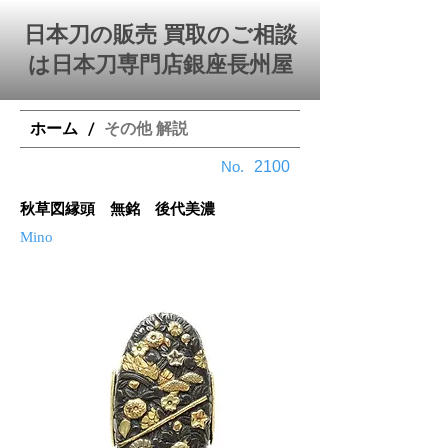
日本刀の販売 買取のご相談
は日本刀専門店銀座⻑州屋
ホーム
その他 解説
/
​No.
2100
秋草図縁頭 無銘 後代美濃
Mino