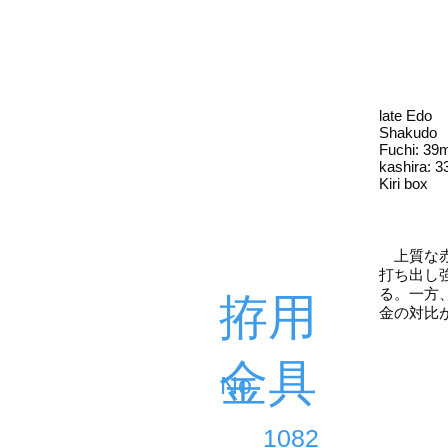
late Edo
Shakudo
Fuchi: 3
kashira: 
Kiri box
上質な赤
打ち出し
る。一方
拵用
金の対比
金具
​No.
1082