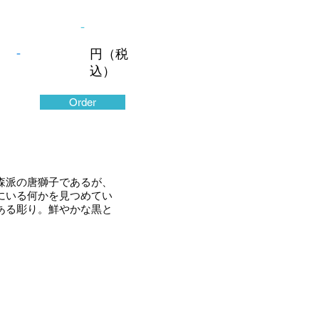
-
-
円（税
込）
Order
森派の唐獅子であるが、
にいる何かを見つめてい
ある彫り。鮮やかな黒と