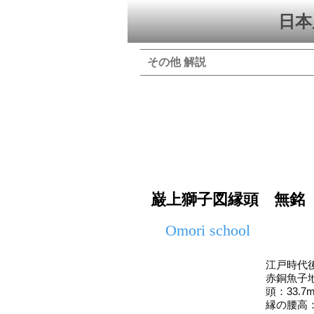
日本
その他 解説
巌上獅子図縁頭 無銘
Omori school
江戸時代
赤銅魚子
頭：33.7
縁の腰高：