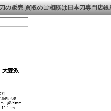
刀の販売 買取のご相談は日本刀専門店銀
 大森派
後期
地高彫色絵
mm 縁39mm
12.4mm