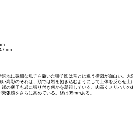
9mm
33.7mm
銅地に微細な魚子を撒いた獅子図は常とは違う構図が面白い。大
強い高彫のそれは、頭では岩を抱き込むようにして上体を反らせ上
、縁の獅子も岩に張り付き何かを凝視している。肉高くメリハリの
が緊張感をさらに高めている。縁は39mmある。