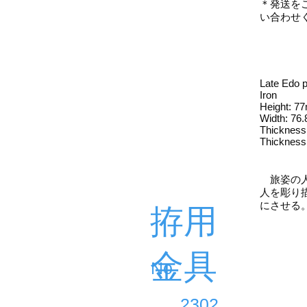
＊発送を
い合わせ
Late Edo p
Iron
Height: 7
Width: 76
Thickness
Thickness
旅姿の人
人を彫り
にさせる
拵用
金具
​No.
2302