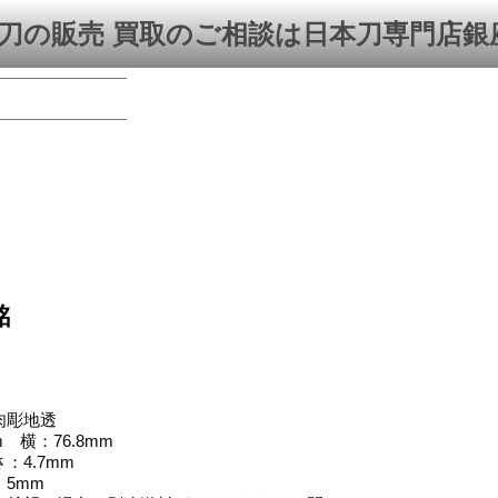
刀の販売 買取のご相談は日本刀専門店銀
銘
肉彫地透
 横：76.8mm
：4.7mm
5mm