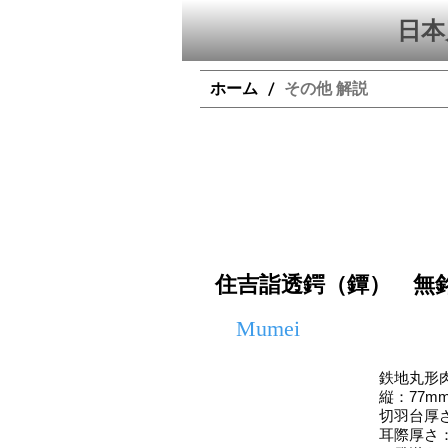
日本
ホーム
その他 解説
/
住吉詣透鍔（鐔） 無
Mumei
鉄地丸形
縦：77mm
切羽台厚さ
耳際厚さ：