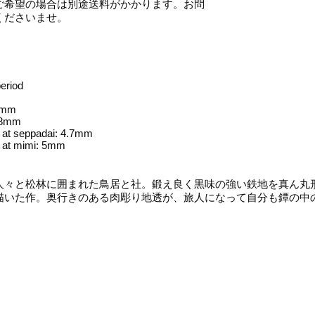
ご希望の場合は別途送料がかかります。お問
くださいませ。
eriod
7mm
.8mm
 at seppadai: 4.7mm
 at mimi: 5mm
々と松林に囲まれた鳥居と社。鍛え良く黒味の強い鉄地を真ん丸
描いた作。奥行きのある肉彫り地透が、旅人になって自分も鐔の中
。