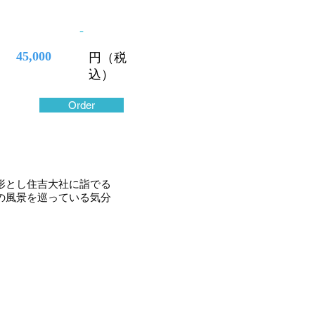
-
45,000
円（税
込）
Order
形とし住吉大社に詣でる
の風景を巡っている気分