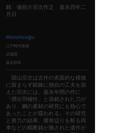
銘 備前介宗次作之 嘉永四年二
月日
Munetsugu
江戸時代後期
武蔵国
嘉永四年
固山宗次は古作の表面的な模倣
に留まらず鍛錬に独自の工夫を加
えた宗次には、嘉永年間の作に
「撰出羽極性」と添銘された刀が
あり、鋼の素材の研究にも熱心で
あったことが窺われる。その研究
と努力の結果、腰骨辺りを斬る両
車などの截断銘が施された遺作が