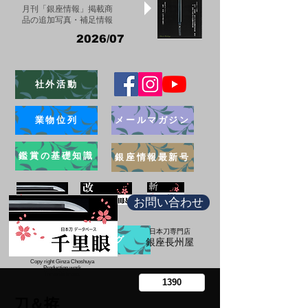
月刊「銀座情報」掲載商
品の追加写真・補足情報
2026/07
社外活動
業物位列
メールマガジン
鑑賞の基礎知識
銀座情報最新号
お問い合わせ
日本刀専門店
ブログ
​銀座長州屋
Copy right Ginza Choshuya
Production work
​Tomoriki Imazu
刀＆拵