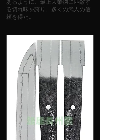
あるように、最上大業物に匹敵す
る切れ味を誇り、多くの武人の信
頼を得た。