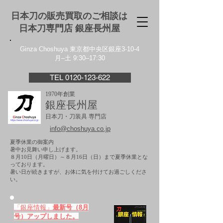
日本刀の販売買取のご相談は
日本刀専門店 銀座⻑州屋
Ginza Choshuya 東京都中央区銀座3-10-4
月–土 9:30–17:30
TEL 0120-123-622
1970年創業
銀座長州屋
日本刀・刀装具 専門店
info@choshuya.co.jp
夏季休業の御案内
暑中お見舞い申し上げます。
８月10日（月曜日）～８月16日（日）まで夏季休業とな
っております。
​暑い日が続きますが、お体に気を付けてお過ごしくださ
い。
「銀座情報」
最新号（8月
号）アップしました。