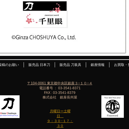
投稿のお願い
販売品 日本刀
販売品 刀装具
銀座情報
お買取・
〒104-0061 東京都中央区銀座３−１０−４
電話番号 ： 03-3541-8371
FAX : 03-3541-8379
株式会社 銀座長州屋
月曜日ー土曜
日
９：３０−１７：
３０