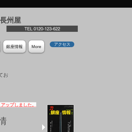
座⻑州屋
TEL 0120-123-622
アクセス
銀座情報
More
てお
。
）アップしました。
情