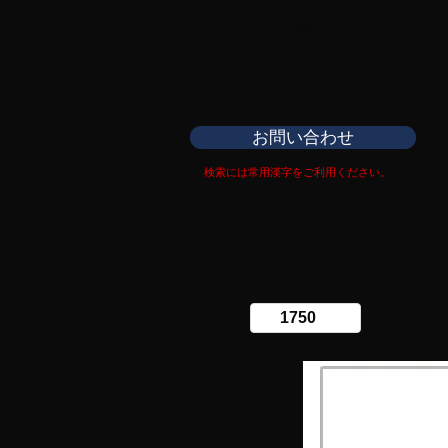
日本刀専門店
​銀座長州屋
お問い合わせ
検索には常用漢字をご利用ください。
Copy right Ginza Choshuya
Production work
​Tomoriki Imazu