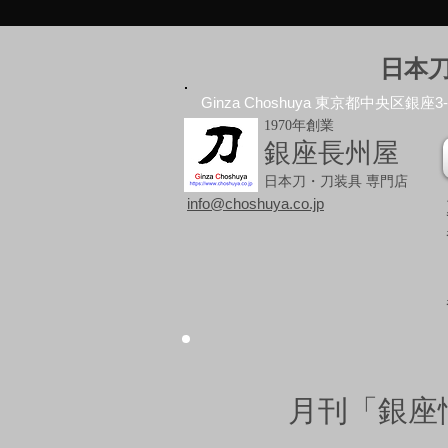
日本
Ginza Choshuya 東京都中央区銀座3-10
1970年創業
銀座長州屋
日本刀・刀装具 専門店
info@choshuya.co.jp
月刊「銀座