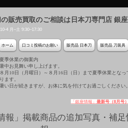
刀の販売買取のご相談は日本刀専門店 銀
-4 月–土 9:30–17:30
ホーム
口コミ投稿のお願い
販売品 日本刀
販売品 刀装具
夏季休業の御案内
暑中お見舞い申し上げます。
８月10日（月曜日）～８月16日（日）まで夏季休業となっ
ります。
​暑い日が続きますが、お体に気を付けてお過ごしください
「銀座情報」
最新号（8月号
情報」掲載商品の追加写真・補足