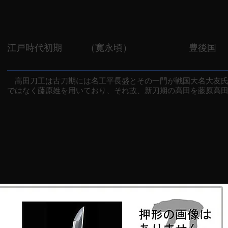
江戸時代初期
（寛永頃）
豊後国
高田刀工は古刀期には名工平長盛とその一門が戦国大名大友氏
ではなく藤原姓を用いており、それ故、新刀期の高田を藤原高