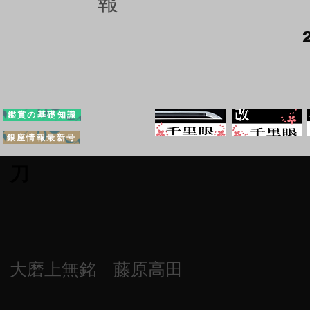
報
鑑賞の基礎知識
銀座情報最新号
刀
大磨上無銘 藤原高田