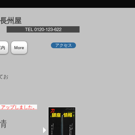
座⻑州屋
TEL 0120-123-622
アクセス
案内
More
てお
。
）アップしました。
情