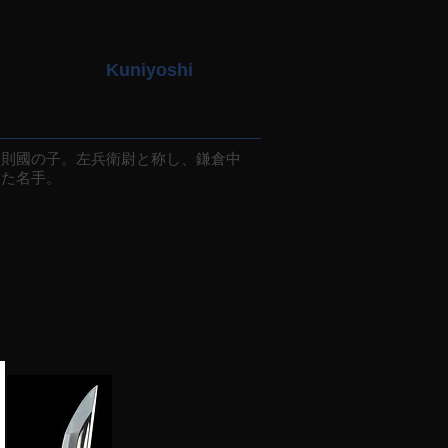
Kuniyoshi
則國の子。左兵衛尉と称し、鎌倉中
けた名手。