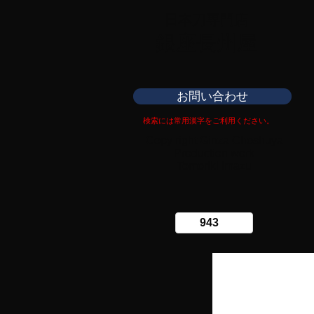
日本刀専門店
​銀座長州屋
お問い合わせ
検索には常用漢字をご利用ください。
Copy right Ginza Choshuya
Production work
​Tomoriki Imazu