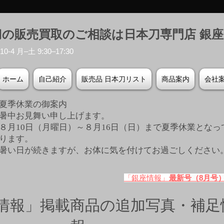
刀の販売買取のご相談は日本刀専門店 銀
-4 月–土 9:30–17:30
ホーム
自己紹介
販売品 日本刀リスト
商品案内
会社
夏季休業の御案内
暑中お見舞い申し上げます。
８月10日（月曜日）～８月16日（日）まで夏季休業となっ
ります。
​暑い日が続きますが、お体に気を付けてお過ごしください
「銀座情報」
最新号（8月号
情報」掲載商品の追加写真・補足