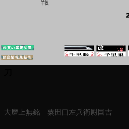
報
鑑賞の基礎知識
銀座情報最新号
刀
大磨上無銘 粟田口左兵衛尉国吉