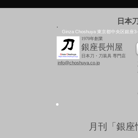
日本
Ginza Choshuya 東京都中央区銀座3-10
1970年創業
銀座長州屋
日本刀・刀装具 専門店
info@choshuya.co.jp
月刊「銀座