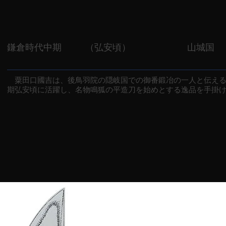
鎌倉時代中期
（弘安頃）
山城国
粟田口國吉は、後鳥羽院の隠岐国での御番鍛冶の一人と伝える
期弘安頃に活躍し、名物鳴狐の平造刀を始めとする逸品を手掛