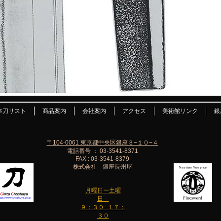
本刀リスト
商品案内
会社案内
アクセス
美術館リンク
銀
〒104-0061 東京都中央区銀座３−１０−４
電話番号 ： 03-3541-8371
FAX : 03-3541-8379
株式会社 銀座長州屋
月曜日ー土曜
日
９：３０−１７：
３０