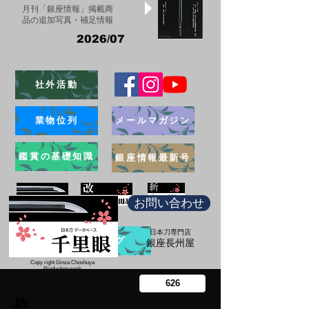
月刊「銀座情報」掲載商
品の追加写真・補足情報
2026/07
社外活動
業物位列
メールマガジン
鑑賞の基礎知識
銀座情報最新号
お問い合わせ
日本刀専門店
ブログ
​銀座長州屋
Copy right Ginza Choshuya
Production work
​Tomoriki Imazu
拵