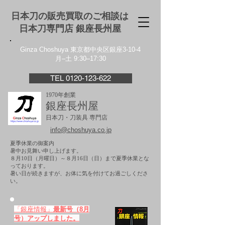
日本刀の販売買取のご相談は
日本刀専門店 銀座⻑州屋
Ginza Choshuya 東京都中央区銀座3-10-4
月–土 9:30–17:30
TEL 0120-123-622
1970年創業
銀座長州屋
日本刀・刀装具 専門店
info@choshuya.co.jp
夏季休業の御案内
暑中お見舞い申し上げます。
８月10日（月曜日）～８月16日（日）まで夏季休業とな
っております。
​暑い日が続きますが、お体に気を付けてお過ごしくださ
い。
「銀座情報」
最新号（8月
号）アップしました。