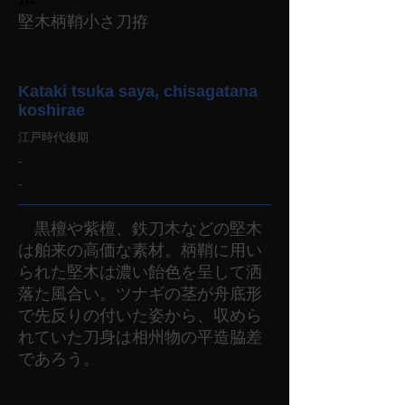
堅木柄鞘小さ刀拵
Kataki tsuka saya, chisagatana
koshirae
江戸時代後期
-
-
黒檀や紫檀、鉄刀木などの堅木
は舶来の高価な素材。柄鞘に用い
られた堅木は濃い飴色を呈して洒
落た風合い。ツナギの茎が舟底形
で先反りの付いた姿から、収めら
れていた刀身は相州物の平造脇差
であろう。