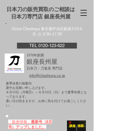
日本刀の販売買取のご相談は
日本刀専門店 銀座⻑州屋
Ginza Choshuya 東京都中央区銀座3-10-4
月–土 9:30–17:30
TEL 0120-123-622
1970年創業
銀座長州屋
日本刀・刀装具 専門店
info@choshuya.co.jp
夏季休業の御案内
暑中お見舞い申し上げます。
８月10日（月曜日）～８月16日（日）まで夏季休業とな
っております。
​暑い日が続きますが、お体に気を付けてお過ごしくださ
い。
「銀座情報」
最新号（8月
号）アップしました。