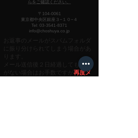
らをご確認ください。
〒104-0061
東京都中央区銀座３−１０−４
Tel:
03-3541-8371
info@choshuya.co.jp
お返事のメールがスパムフォルダ
に振り分けられてしまう場合があ
ります。
メール送信後２日経過しても返事
がない場合はお手数ですが
再度メ
ールまたはお電話にて
お問い合わ
せください。