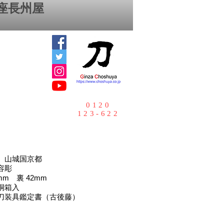
座⻑州屋
0120
123-622
 山城国京都
容彫
mm 裏 42mm
桐箱入
刀装具鑑定書（古後藤）