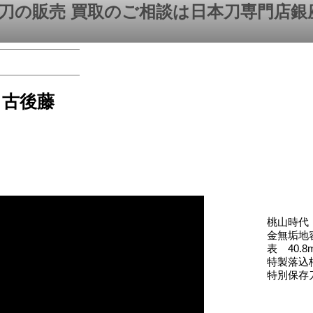
刀の販売 買取のご相談は日本刀専門店銀
 古後藤
桃山時代
金無垢地
表 40.8
特製落込
特別保存