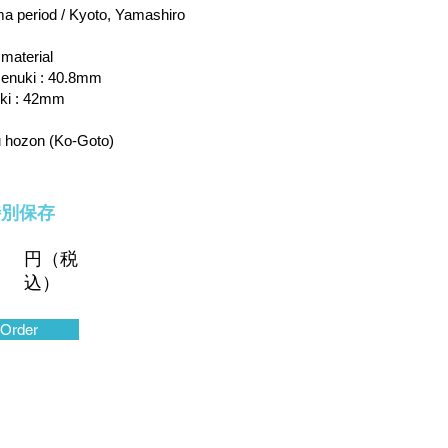
 period / Kyoto, Yamashiro
 material
enuki : 40.8mm
ki : 42mm
 hozon (Ko-Goto)
特別保存
円（税
込）
Order