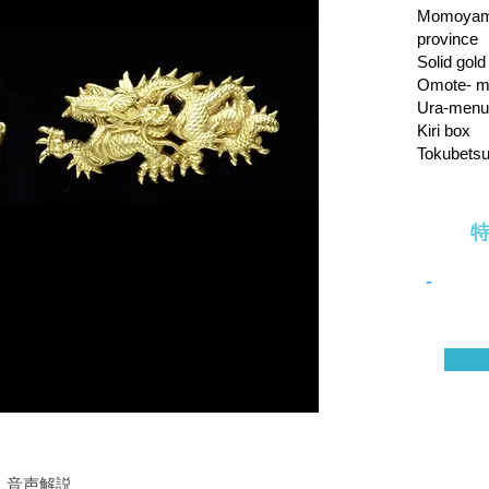
Momoyama
province
Solid gold
Omote- m
Ura-menu
Kiri box
Tokubetsu
-
​音声解説