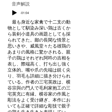
​音声解説
-01:04
最も身近な家禽で十二支の動
物として馴染み深い鶏は古くか
ら装剣小道具の画題としても採
られてきた。鄙の長閑な情景と
思いきや、威風堂々たる雄鶏の
あまりの風格に驚かされる。親
子の鶏はそれぞれ阿吽の吉相を
表し、際端高く、打ち出し強く
立体的。嘴や爪の先端は鋭く尖
り、羽毛も詳細に描き分けられ
ている。作者の三宅英政は、横
谷宗與の門人で毛利家抱工の三
宅英充に有縁。横谷家の作風と
彫法をよく受け継ぎ、本作にお
いても正確で詳細な彫技で親子