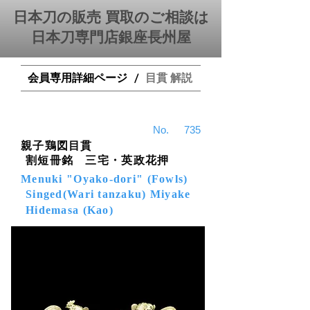
日本刀の販売 買取のご相談は
日本刀専門店銀座⻑州屋
会員専用詳細ページ
目貫 解説
/
​No.
735
親子鶏図目貫
割短冊銘 三宅・英政花押
Menuki "Oyako-dori" (Fowls)
Singed(Wari tanzaku) Miyake
Hidemasa (Kao)