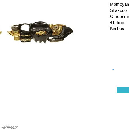
Momoyama
Shakudo
Omote mn
41.4mm
Kiri box
-
​音声解説