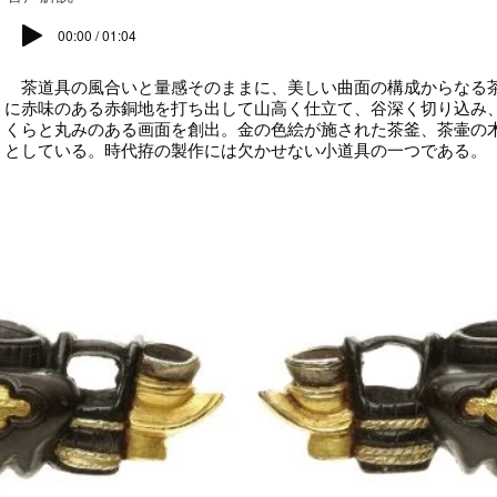
00:00 / 01:04
茶道具の風合いと量感そのままに、美しい曲面の構成からなる
に赤味のある赤銅地を打ち出して山高く仕立て、谷深く切り込み
くらと丸みのある画面を創出。金の色絵が施された茶釜、茶壷の
としている。時代拵の製作には欠かせない小道具の一つである。