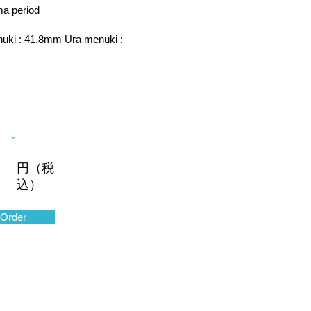
 period
uki : 41.8mm Ura menuki :
-
円（税
込）
Order