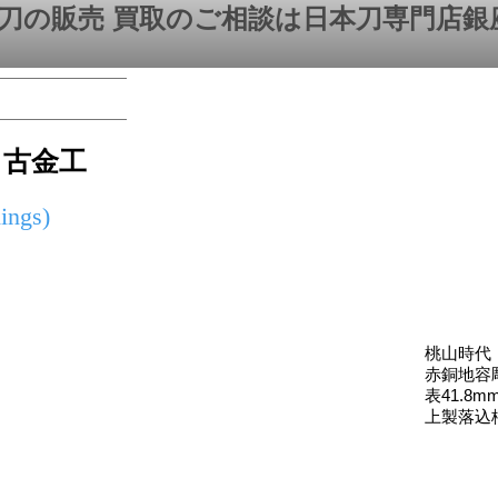
刀の販売 買取のご相談は日本刀専門店銀
 古金工
ings)
桃山時代
赤銅地容
表41.8m
上製落込