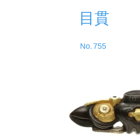
目貫
​No.
755