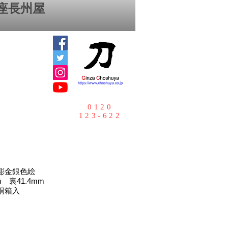
座⻑州屋
0120
123-622
彫金銀色絵
m 裏41.4mm
桐箱入