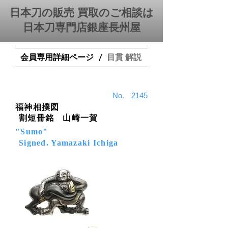
日本刀の販売 買取のご相談は
日本刀専門店銀座⻑州屋
会員専用詳細ページ
目貫 解説
/
​No.
2145
福神相撲図
割短冊銘 山崎一賀
"Sumo"
Signed. Yamazaki Ichiga