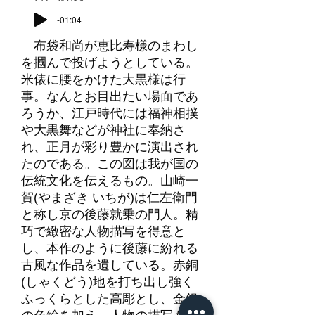
-01:04
布袋和尚が恵比寿様のまわし
を摑んで投げようとしている。
米俵に腰をかけた大黒様は行
事。なんとお目出たい場面であ
ろうか、江戸時代には福神相撲
や大黒舞などが神社に奉納さ
れ、正月が彩り豊かに演出され
たのである。この図は我が国の
伝統文化を伝えるもの。山崎一
賀(やまざき いちが)は仁左衛門
と称し京の後藤就乗の門人。精
巧で緻密な人物描写を得意と
し、本作のように後藤に紛れる
古風な作品を遺している。赤銅
(しゃくどう)地を打ち出し強く
ふっくらとした高彫とし、金銀