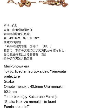
明治─昭和
東京、山形県鶴岡市住
素銅地容彫象嵌色絵
表：49.5mm 裏：50.5mm
桂野文雄共箱
「素銅柿目貫壱組 文雄作 〔印〕」
箱裏に、本作を文雄の実子文克氏から贈られし
旨の旧所持者による覚書有 （注）
特別保存刀装具鑑定書
Meiji-Showa era
Tokyo, lived in Tsuruoka ciry, Yamagata
prefecture
Suaka
Omote menuki : 49.5mm Ura menuki :
50.5mm
Tomo-bako (by Katsurano Fumio)
"Suaka Kaki zu menuki hito-kumi
Fumio saku [In]"