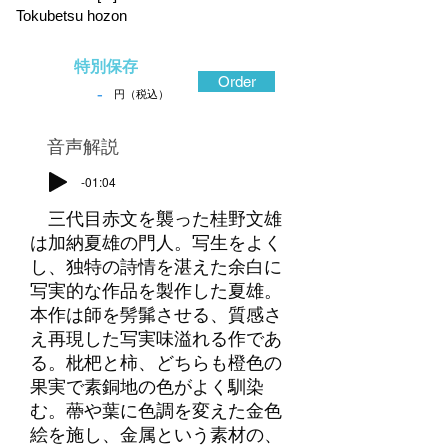
Tokubetsu hozon
特別保存
Order
-
円（税込）
​音声解説
-01:04
三代目赤文を襲った桂野文雄
は加納夏雄の門人。写生をよく
し、独特の詩情を湛えた余白に
写実的な作品を製作した夏雄。
本作は師を髣髴させる、質感さ
え再現した写実味溢れる作であ
る。枇杷と柿、どちらも橙色の
果実で素銅地の色がよく馴染
む。蔕や葉に色調を変えた金色
絵を施し、金属という素材の、