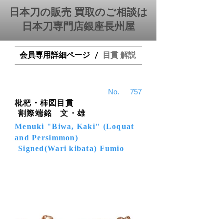
日本刀の販売 買取のご相談は
日本刀専門店銀座⻑州屋
会員専用詳細ページ
目貫 解説
/
​No.
757
枇杷・柿図目貫
割際端銘 文・雄
Menuki "Biwa, Kaki" (Loquat
and Persimmon)
Signed(Wari kibata) Fumio