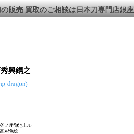
刀の販売 買取のご相談は日本刀専門店銀
斎秀興鐫之
ing dragon)
釜ノ座御池上ル
高彫色絵