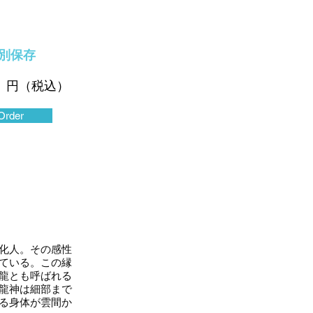
別保存
円（税込）
Order
化人。その感性
ている。この縁
龍とも呼ばれる
龍神は細部まで
る身体が雲間か