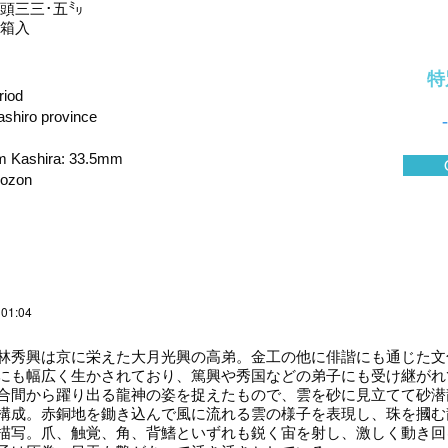
頭三三･五㍉
箱入
特
riod
shiro province
-
m Kashira: 33.5mm
hozon
 01:04
秀興は京に栄えた大月光興の高弟。金工の他に俳諧にも通じた文
にも幅広く生かされており、篤興や秀国などの弟子にも受け継がれ
合間から躍り出る龍神の姿を捉えたもので、雲を砂に見立てて砂潜
構成。赤銅地を鋤き込んで風に流れる雲の様子を表現し、珠を摑む
描写。爪、触覚、角、背鰭といずれも鋭く宙を射し、激しく動き回