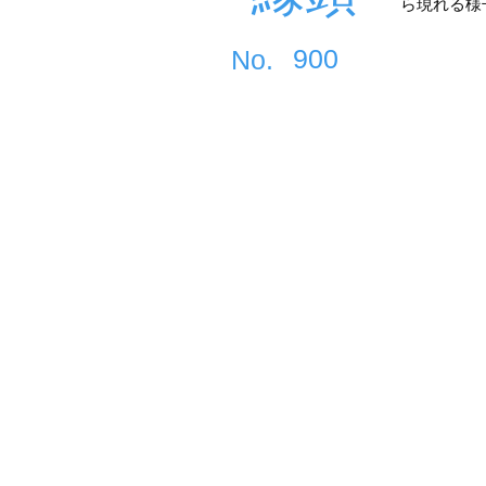
ら現れる様
900
​No.