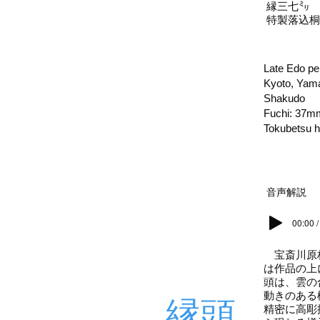
縁三七㍉ 
特製落込桐
Late Edo pe
Kyoto, Yama
Shakudo
Fuchi: 37m
Tokubetsu 
音声解説
00:00 /
宝斎川原林
は作品の上
頭は、雲の
動きのある
縁頭
精密に高彫