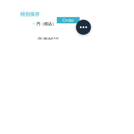
特別保存
Order
-
円（税込）
​音声解説
-01:04
時代の上がる真鍮地に見られる、地金表
面に現れた自然な文様と、意図的に加えら
れたであろう石目地状の鏨の痕跡が働き合
い、真鍮地独特の渋い味わいを生み出して
いる。八ツ木瓜形の耳際に蕨手状の環を廻
らし、中央に円相を鋤彫している。装飾は
鋤彫による線刻だけでなく、打ち込みによ
って卍崩しの文様と、五三桐紋を全面に散
らしている。装飾という点で、応仁鐔など
からの影響が考えられる魅力的な作であ
る。 特別保存刀装具鑑定書(古金工)