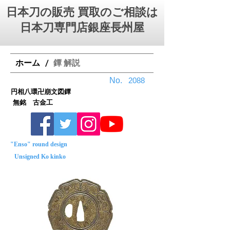
日本刀の販売 買取のご相談は
日本刀専門店銀座⻑州屋
ホーム
鐔 解説
/
No.
2088
円相八環卍崩文図鐔
無銘 古金工
"Enso" round design
Unsigned Ko kinko