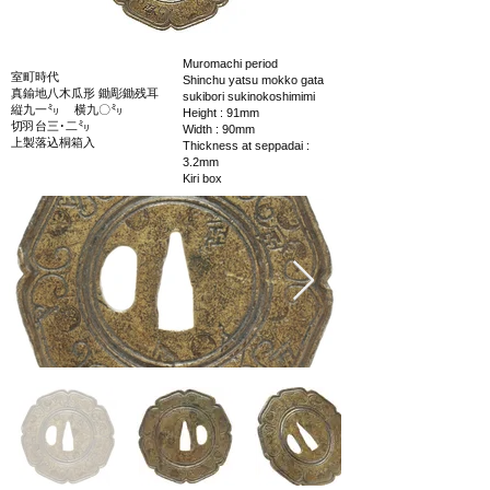
Muromachi period
室町時代
Shinchu yatsu mokko gata
真鍮地八木瓜形 鋤彫鋤残耳
sukibori sukinokoshimimi
縦九一㍉ 横九〇㍉
Height : 91mm
切羽台三･二㍉
Width : 90mm
上製落込桐箱入
Thickness at seppadai :
3.2mm
Kiri box