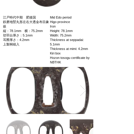
江戸時代中期 肥後国
Mid Edo period
鉄磨地竪丸形左右大透金布目象
Higo province
嵌
Iron
縦：78.1mm 横：75.2mm
Height: 78.1mm
切羽台厚さ：5.1mm
Width: 75.2mm
耳際厚さ：4.2mm
Thickness at seppadai:
上製桐箱入
5.1mm
Thickness at mimi: 4.2mm
Kiri box
Hozon tosogu certificate by
NBTHK