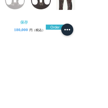
保存
Order
180,000
円（税込）
​音声解説
-01:04
実に簡潔で端正な姿である。と同時にど
こまでも広がってゆく伸びやかさも感じ
る。左右の大透は餌畚という鷹匠が使う餌
入れである。鍛えの良い鉄磨地は表面にチ
リチリとうごめくような表情があり、耳に
向かって穏やかに肉を落とす。透際を丁寧
に処理した左右の餌畚はわずかに大きさが
異なる。絶妙な加減で配された金布目像の
唐草。不思議と見入ってしまう、肥後鐔の
美点を体現した作である。元禄頃の西垣勘