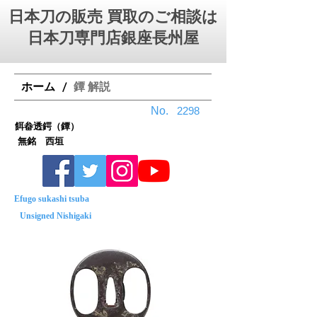
日本刀の販売 買取のご相談は
日本刀専門店銀座⻑州屋
ホーム
鐔 解説
/
No.
2298
餌畚透鍔（鐔）
無銘 西垣
Efugo sukashi tsuba
Unsigned Nishigaki