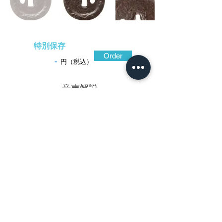
特別保存
Order
-
円（税込）
​音声解説
-01:04
常陸国に栄えた家貞は、相州小田原から
移住した甲冑工で、兜の鉢も遺され、同銘
が江戸時代後期にまで続いている。この鐔
は、時代の上がる土手耳仕立てとされた薄
手の造り込みながら、耳に雲龍文を焼手の
技法で高彫されており、江戸期の装飾性が
垣間見える出来。質の良い地鉄は良く鍛え
られてねっとりとした光沢があり、地面に
は鎚の痕跡が明瞭に残されて力強い。銘に
「弥左衛門(やざえもん)」と俗名が切られて