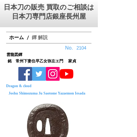
日本刀の販売 買取のご相談は
日本刀専門店銀座⻑州屋
ホーム
鐔 解説
/
No.
2104
雲龍図鐔
銘 常州下妻住早乙女弥左エ門 家貞
Dragon & cloud
Joshu Shimozuma Ju Saotome Yazaemon Iesada