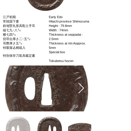
江戸初期
Early Edo
常陸国下妻
Hitachi province Shimozuma
鉄地竪丸形高彫土手耳
Height : 79.8mm
縦七九･八㍉
Width : 74mm
横七四㍉
Thickness at seppadai :
切羽台厚さ二･五㍉
2.5mm
耳際厚さ五㍉
Thickness at rim Aopprox.
特製落込桐箱入
5mm
Special box
特別保存刀装具鑑定書
Tokubetsu hozon