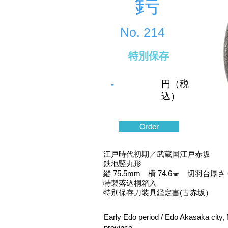
鍔
No.
214
特別保存
-
円（税
込）
Order
江戸時代初期／武蔵国江戸赤坂
鉄地竪丸形
縦 75.5mm 横 74.6㎜ 切羽台厚さ 
特製落込桐箱入
特別保存刀装具鑑定書(古赤坂）
Early Edo period / Edo Akasaka city,
province