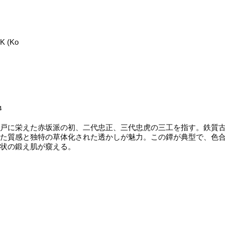
HK (Ko
4
戸に栄えた赤坂派の初、二代忠正、三代忠虎の三工を指す。鉄質古
た質感と独特の草体化された透かしが魅力。この鐔が典型で、色
状の鍛え肌が窺える。