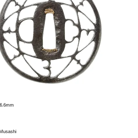
6.6mm
 Musashi