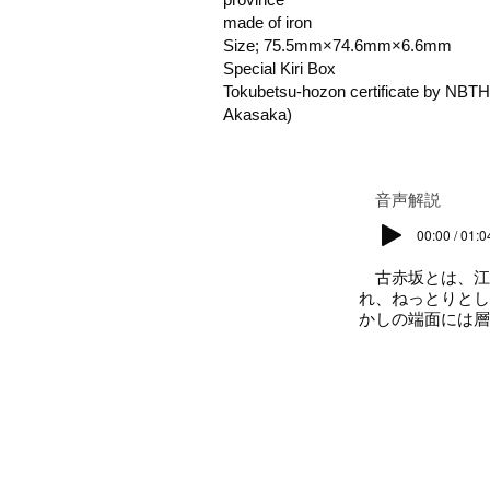
made of iron
Size; 75.5mm×74.6mm×6.6mm
Special Kiri Box
Tokubetsu-hozon certificate by NBT
Akasaka)
​音声解説
00:00 / 01:0
古赤坂とは、江
れ、ねっとりとし
かしの端面には層