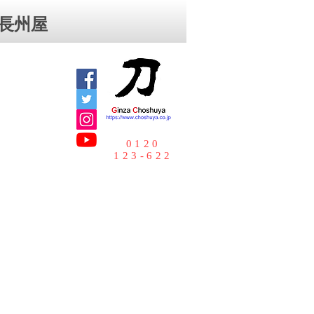
⻑州屋
0120
123-622