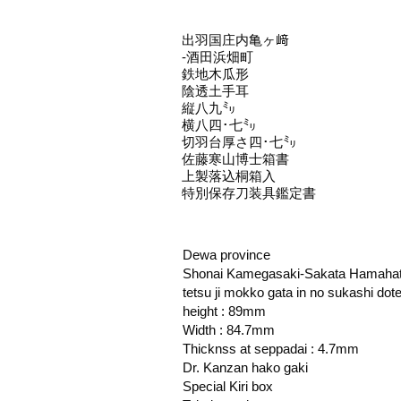
出羽国庄内亀ヶ﨑
‐酒田浜畑町
鉄地木瓜形
陰透土手耳
縦八九㍉
横八四･七㍉
切羽台厚さ四･七㍉
佐藤寒山博士箱書
上製落込桐箱入
特別保存刀装具鑑定書
Dewa province
Shonai Kamegasaki-Sakata Hamahat
tetsu ji mokko gata in no sukashi dot
height : 89mm
Width : 84.7mm
Thicknss at seppadai : 4.7mm
Dr. Kanzan hako gaki
Special Kiri box