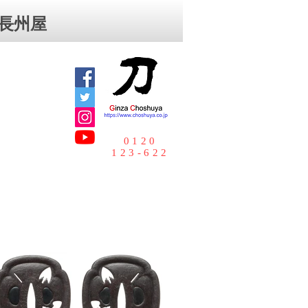
⻑州屋
0120
123-622