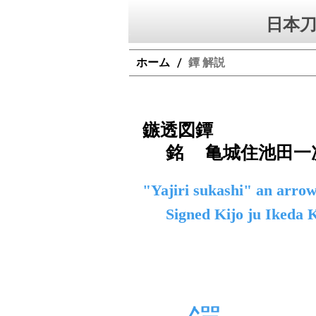
日本刀
ホーム
鐔 解説
/
鏃透図鐔
銘 亀城住池田一
"Yajiri sukashi" an arro
Signed Kijo ju Ikeda 