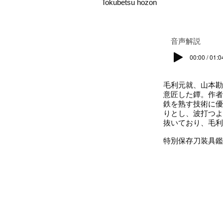
Tokubetsu hozon
​音声解説
00:00 / 01:0
毛利元就、山本勘
意匠した鐔。作者
鉄を熟す技術に優
りとし、波打つよ
抜いており、毛利
特別保存刀装具鑑