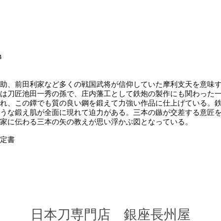
4
助、前田利家など多くの戦国武将が信仰していた摩利支天を意味
は刀匠池田一秀の孫で、庄内藩工として鉄炮の製作にも関わった一
れ、この鐔でも質の良い鋼を鍛えて力強い作品に仕上げている。
うな鍛え肌が全面に現れて迫力がある。三本の鏃が交差する意匠
家に伝わる三本の矢の教えが思い浮かぶ図となっている。
定書
​日本刀専門店 銀座長
州屋