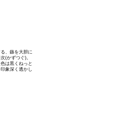
する、鏃を大胆に
次(かずつぐ)。
鉄色は黒くねっと
を印象深く透かし