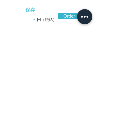
保存
Order
-
円（税込）
​音声解説
-01:04
長州鐔工光高は小野庄之進と称し岡本知
賢の弟子。正確な構図からなる山水や龍の
鐔を遺しており、鏨を効かせた描法は、こ
の鐔でも活かされている。小鬼を捉えよう
と剣を研ぐ鍾馗の顔つきに対し、橋の下に
逃れて震える小鬼の表情も見どころ。鉄地
は緻密で色合い黒く、高彫と鋤彫で立体感
に富み、山水だけでなく人物描写も優れて
いることが判る。
​日本刀専門店 銀座長
州屋