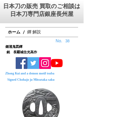
日本刀の販売 買取のご相談は
日本刀専門店銀座⻑州屋
ホーム
鐔 解説
/
No.
38
鍾馗鬼図鐔
銘 長覇城住光高作
Zhong Kui and a demon motif tsuba
Signed Chohajo ju Mitsutaka saku