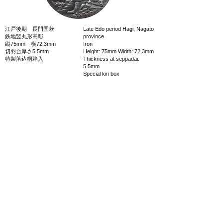
江戸後期 長門国萩
Late Edo period Hagi, Nagato
鉄地竪丸形高彫
province
縦75mm 横72.3mm
Iron
切羽台厚さ5.5mm
Height: 75mm Width: 72.3mm
特製落込桐箱入
Thickness at seppadai:
5.5mm
Special kiri box