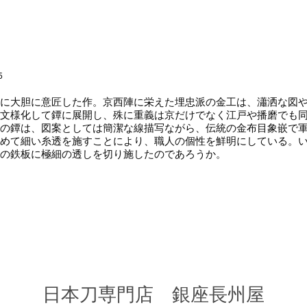
5
に大胆に意匠した作。京西陣に栄えた埋忠派の金工は、瀟洒な図や
文様化して鐔に展開し、殊に重義は京だけでなく江戸や播磨でも
の鐔は、図案としては簡潔な線描写ながら、伝統の金布目象嵌で
めて細い糸透を施すことにより、職人の個性を鮮明にしている。
どの鉄板に極細の透しを切り施したのであろうか。
​日本刀専門店 銀座長
州屋