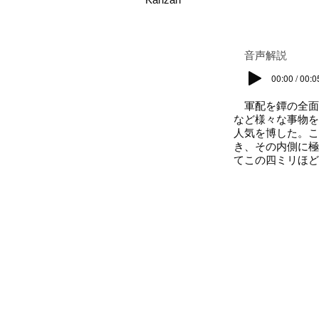
​音声解説
00:00 / 00:0
軍配を鐔の全面
など様々な事物を
人気を博した。こ
き、その内側に極
てこの四ミリほ