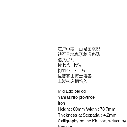
江戸中期 山城国京都
鉄石目地丸形象嵌糸透
縦八〇㍉
横七八･七㍉
切羽台四･二㍉
佐藤寒山博士箱書
上製落込桐箱入
Mid Edo period
Yamashiro province
Iron
Height : 80mm Width : 78.7mm
Thickness at Seppadai : 4.2mm
Calligraphy on the Kiri box, written by
Kanzan