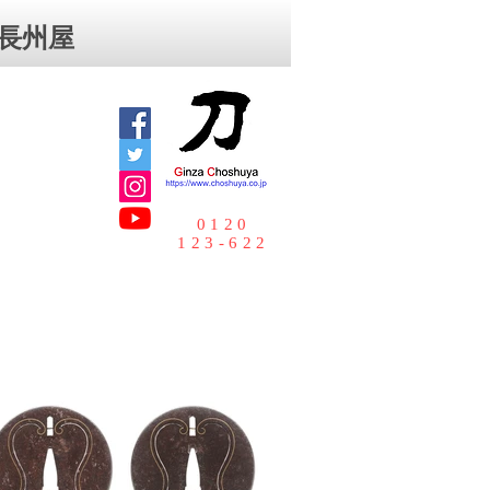
⻑州屋
0120
123-622