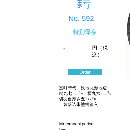
鍔
No.
592
特別保存
-
円（税
込）
Order
室町時代 鉄地丸形地透
縦九七･二㍉ 横九六･二㍉
切羽台厚さ五･八㍉
上製落込朱塗桐箱入
Muromachi period
Iron