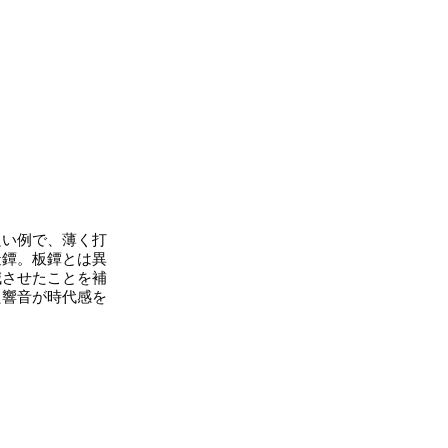
良い例で、薄く打
造鐔。板鐔とは異
減させたことを補
た響音が時代感を