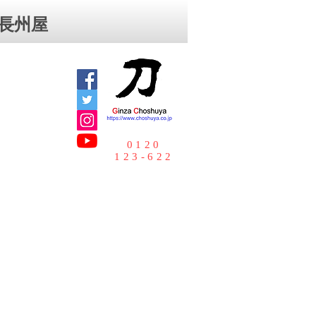
⻑州屋
0120
123-622