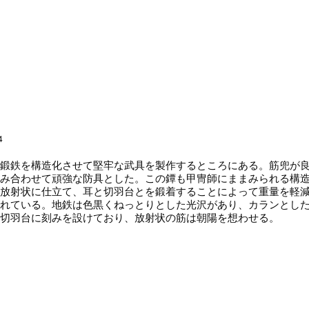
4
鍛鉄を構造化させて堅牢な武具を製作するところにある。筋兜が
み合わせて頑強な防具とした。この鐔も甲冑師にままみられる構
放射状に仕立て、耳と切羽台とを鍛着することによって重量を軽
れている。地鉄は色黒くねっとりとした光沢があり、カランとし
。切羽台に刻みを設けており、放射状の筋は朝陽を想わせる。