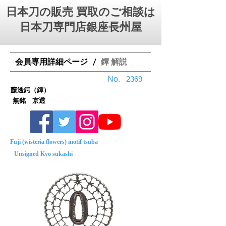
日本刀の販売 買取のご相談は
日本刀専門店銀座⻑州屋
会員専用詳細ページ
鐔 解説
/
No.
2369
藤透鍔（鐔）
無銘 京透
Fuji (wisteria flowers) motif tsuba
Unsigned Kyo sukashi