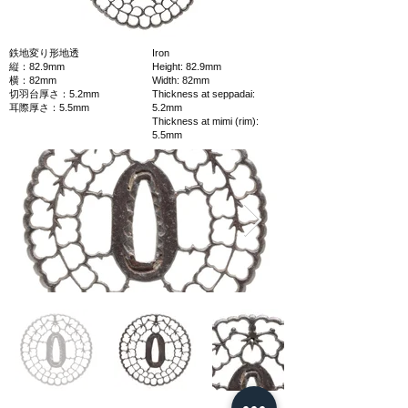
鉄地変り形地透
Iron
縦：82.9mm
Height: 82.9mm
横：82mm
Width: 82mm
切羽台厚さ：5.2mm
Thickness at seppadai:
耳際厚さ：5.5mm
5.2mm
Thickness at mimi (rim):
5.5mm