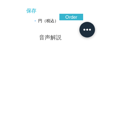
保存
Order
-
円（税込）
​音声解説
-01:04
蔓草が無限に伸びてゆくように枝垂れた
細枝を連続させ、まさに唐草文のように萩
を表現した鐔。縦一直線に打ち施された魚
子地は、粒の並びが綺麗に揃って緩みな
く、これも無限の広がりを暗示している。
特徴的な葉はくっきりとした高彫に金の色
絵で、光沢の強い銀の露象嵌が散し配され
て一際鮮やか。しなやかな曲線からなる枝
は銀の線象嵌で、その先端の花穂は銀と素
銅の点象嵌。文様美が追求されている。会
津金工の名流松村勝成の作と極められてい
る。