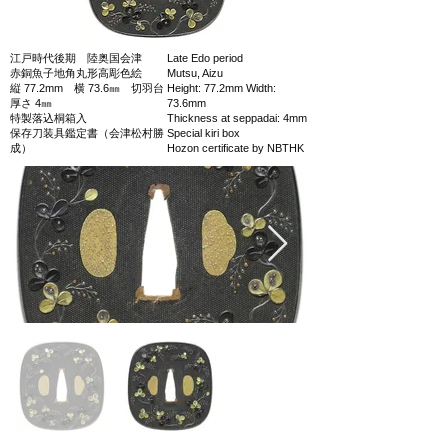
江戸時代後期 陸奥国会津
Late Edo period
赤銅魚子地角丸形高彫色絵
Mutsu, Aizu
縦 77.2mm 横 73.6㎜ 切羽台
Height: 77.2mm Width:
厚さ 4㎜
73.6mm
特製落込桐箱入
Thickness at seppadai: 4mm
保存刀装具鑑定書（会津松村勝
Special kiri box
成）
Hozon certificate by NBTHK