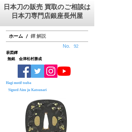
日本刀の販売 買取のご相談は
日本刀専門店銀座⻑州屋
ホーム
鐔 解説
/
No.
92
萩図鐔
無銘 会津松村勝成
Hagi motif tsuba
Signed Aizu ju Katsunari