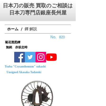
日本刀の販売 買取のご相談は
日本刀専門店銀座⻑州屋
ホーム
鐔 解説
/
No.
820
菊花透図鐔
無銘 赤坂忠時
Tsuba "Crysanthemum" sukashi
Unsigned Akasaka Tadatoki