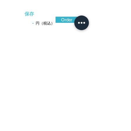
保存
Order
-
円（税込）
​音声解説
-01:04
精良な鉄地を碁石形に造り込み、総体を
菊花状に、また透かしを施して耳の内側に
も菊花を配し、風に揺れるような菊の様子
を題材に洒落た空間を演出した作。時代の
上がる菊花は放射状の線を専らとするが、
ここでは曲線を構造に採り入れて動きと妖
艶さを極めている。総体を陰影としなが
ら、一枚の葉のみを陽に表現しているのも
洒落ている。赤坂八代あるいは九代の作と
鑑せられる。