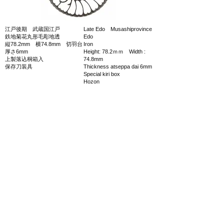
江戸後期 武蔵国江戸
Late Edo Musashiprovince
鉄地菊花丸形毛彫地透
Edo
縦78.2mm 横74.8mm 切羽台
Iron
厚さ6mm
Height: 78.2ｍｍ Width :
上製落込桐箱入
74.8mm
保存刀装具
Thickness atseppa dai 6mm
Special kiri box
Hozon