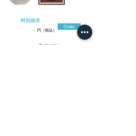
特別保存
Order
-
円（税込）
​音声解説
-01:04
定正は市郎右衛門と称し、実用的で堅固
な鐔を遺している。この鐔も、鞘に埃や雨
水が入らないよう椀形に仕立てられた珍し
い作。鍛え強い地鉄は、鎚の痕跡が遺され
てねっとりとした光沢があり、雲文状の働
きが表裏に窺え、鐔の景色となっている。
施されている菊紋と梅花文は鋲で絡繰り留
めされ、水の流れは鋤彫。七ツの小さな穴
は夜の雲間に光る北斗七星であろう、味わ
い格別の出来となっている。
特別保存刀装具鑑定書