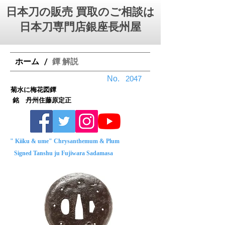
日本刀の販売 買取のご相談は
日本刀専門店銀座⻑州屋
ホーム
鐔 解説
/
No.
2047
菊水に梅花図鐔
銘 丹州住藤原定正
" Kiiku & ume" Chrysanthemum & Plum
Signed Tanshu ju Fujiwara Sadamasa