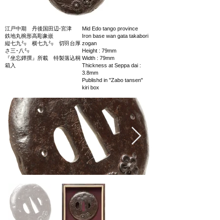
江戸中期 丹後国田辺‐宮津
Mid Edo tango province
鉄地丸椀形高彫象嵌
Iron base wan gata takabori
縦七九㍉ 横七九㍉ 切羽台厚
zogan
さ三･八㍉
Height : 79mm
『坐忘鐔撰』所載 特製落込桐
Width : 79mm
箱入
Thickness at Seppa dai :
3.8mm
Publishd in "Zabo tansen"
kiri box