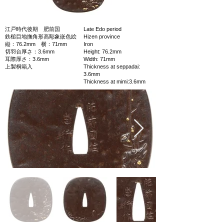
江戸時代後期 肥前国
Late Edo period
鉄槌目地撫角形高彫象嵌色絵
Hizen province
縦：76.2mm 横：71mm
Iron
切羽台厚さ：3.6mm
Height: 76.2mm
耳際厚さ：3.6mm
Width: 71mm
上製桐箱入
Thickness at seppadai:
3.6mm
Thickness at mimi:3.6mm