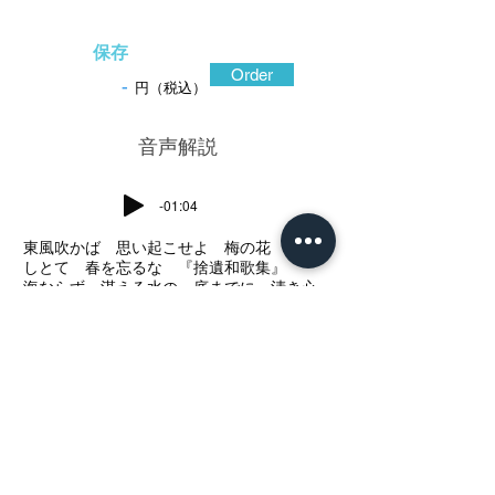
保存
Order
-
円（税込）
​音声解説
-01:04
東風吹かば 思い起こせよ 梅の花 主な
しとて 春を忘るな 『捨遺和歌集』
海ならず 湛える水の 底までに 清き心
は 月ぞ照らさむ 『新古今和歌集』
菅原道真が詠んだ歌二首を象徴する情景
を表裏に描いた菅公留守模様図。鍛えの良
い鉄地は錆色深く、滑らかな手触り。梅樹
の背景に深く、浅く打ち込まれた槌目は霜
を置いた土にも、降る雪にも見える。天に
向かって伸びる細い枝にはふっくらとした
高彫で可憐な梅花が咲き匂い、折れて節く
れだった太い幹は高彫に荒々しい鏨運びで