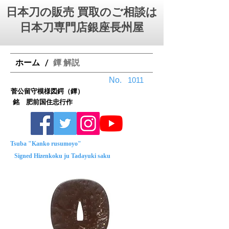
日本刀の販売 買取のご相談は
日本刀専門店銀座⻑州屋
ホーム
鐔 解説
/
No.
1011
菅公留守模様図鍔（鐔）
銘 肥前国住忠行作
Tsuba "Kanko rusumoyo"
Signed Hizenkoku ju Tadayuki saku