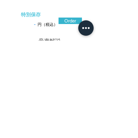
特別保存
Order
-
円（税込）
​音声解説
-01:04
鍛え強く緊張感に満ちた鉄地そのものの
味わいが、鑑賞の掌に伝わりくる作。鉄色
黒く渋い光沢に包まれ、さらに色合いの黒
く艶のある粒状筋状の鉄骨(てっこつ)が、鉄
の表面を突き破るように、耳から地面にか
けて無数に突出している。小振りに引き締
まった造り込みで抜き差しに障りなく、角
形であることから咄嗟の場合にも転げるこ
となく摑むことのできる、実用性を高めた
構造。図柄は花か銀杏葉か、いかにも古風
で味わい深い。