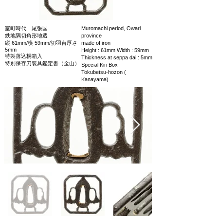
室町時代 尾張国
Muromachi period, Owari
鉄地隅切角形地透
province
縦 61mm/横 59mm/切羽台厚さ
made of iron
5mm
Height : 61mm Width : 59mm
特製落込桐箱入
Thickness at seppa dai : 5mm
特別保存刀装具鑑定書（金山）
Special Kiri Box
Tokubetsu-hozon (
Kanayama)