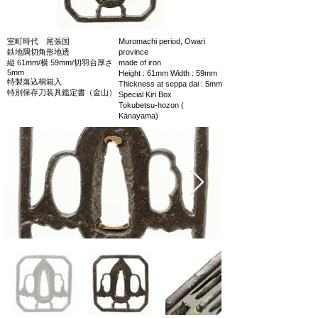
室町時代 尾張国
Muromachi period, Owari
鉄地隅切角形地透
province
縦 61mm/横 59mm/切羽台厚さ
made of iron
5mm
Height : 61mm Width : 59mm
特製落込桐箱入
Thickness at seppa dai : 5mm
特別保存刀装具鑑定書（金山）
Special Kiri Box
Tokubetsu-hozon (
Kanayama)