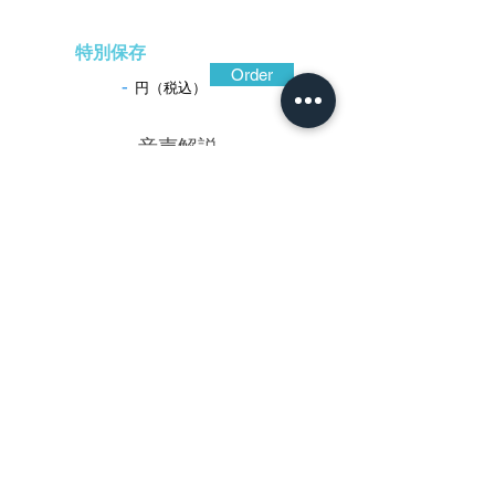
特別保存
Order
-
円（税込）
​音声解説
-01:04
鍛え強く緊張感に満ちた鉄地そのものの
味わいが、鑑賞の掌に伝わりくる作。鉄色
黒く渋い光沢に包まれ、さらに色合いの黒
く艶のある粒状筋状の鉄骨(てっこつ)が、鉄
の表面を突き破るように、耳から地面にか
けて無数に突出している。小振りに引き締
まった造り込みで抜き差しに障りなく、角
形であることから咄嗟の場合にも転げるこ
となく摑むことのできる、実用性を高めた
構造。図柄は花か銀杏葉か、いかにも古風
で味わい深い。