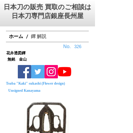
日本刀の販売 買取のご相談は
日本刀専門店銀座⻑州屋
ホーム
鐔 解説
/
No.
326
花弁透図鐔
無銘 金山
Tsuba "Kaki" sukashi (Flower design)
Unsigned Kanayama