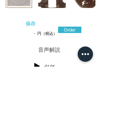
保存
Order
-
円（税込）
​音声解説
-01:04
肌鍛えと呼称される、鍛えた鉄の様子が
表出された地造の技法がある。作為的な部
分と偶然による思いがけない効果が生ま
れ、一種独特のニュアンスを表現に加える
ことができる。忠重もままこれを用いた。
大振りで厚手、重量感のある鉄地は鍛え良
く、細かな縞状の線が耳を廻り、やがて鐔
の形なりに流れる。大気を表すかのような
鍛えの線は、同時に額縁のように描かれた
世界を強調する。肌鍛えの線と同調し、互
いを追っているかのように展開する雁と