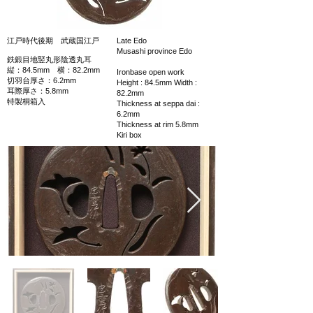
江戸時代後期 武蔵国江戸
Late Edo
Musashi province Edo
鉄鍛目地竪丸形陰透丸耳
縦：84.5mm 横：82.2mm
Ironbase open work
切羽台厚さ：6.2mm
Height : 84.5mm Width :
耳際厚さ：5.8mm
82.2mm
特製桐箱入
Thickness at seppa dai :
6.2mm
Thickness at rim 5.8mm
Kiri box