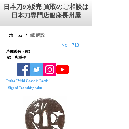
日本刀の販売 買取のご相談は
日本刀専門店銀座⻑州屋
ホーム
鐔 解説
/
No.
713
芦雁透鍔（鐔）
銘 忠重作
Tsuba "Wild Goose in Reeds"
Signed Tadashige saku