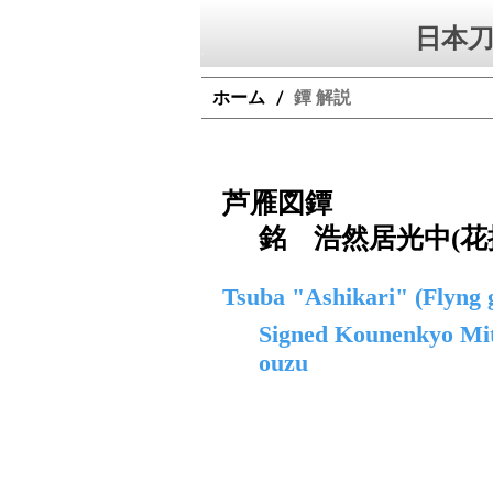
日本刀
ホーム
鐔 解説
/
芦雁図鐔
銘 浩然居光中(花
Tsuba "Ashikari" (Flyng g
Signed Kounenkyo Mit
ouzu