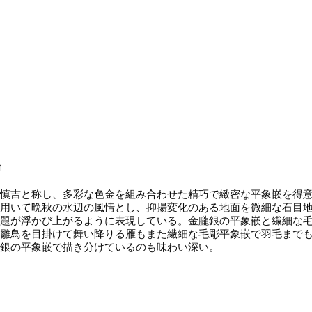
4
慎吉と称し、多彩な色金を組み合わせた精巧で緻密な平象嵌を得意
用いて晩秋の水辺の風情とし、抑揚変化のある地面を微細な石目
題が浮かび上がるように表現している。金朧銀の平象嵌と繊細な
雛鳥を目掛けて舞い降りる雁もまた繊細な毛彫平象嵌で羽毛まで
と銀の平象嵌で描き分けているのも味わい深い。