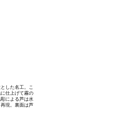
とした名工。こ
地に仕上げて霧の
毛彫による芦は水
も再現。裏面は芦