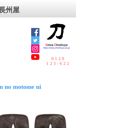
⻑州屋
0120
123-622
n no motome ni