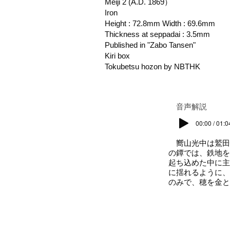
Meiji 2 (A.D. 1869）
Iron
Height : 72.8mm Width : 69.6mm
Thickness at seppadai : 3.5mm
Published in "Zabo Tansen"
Kiri box
Tokubetsu hozon by NBTHK
​音声解説
00:00 / 01:0
嚮山光中は鷲田
の鐔では、鉄地を
起ち込めた中に主
に揺れるように、
のみで、穂を金