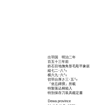
出羽国 明治二年
百五十三年前
鉄石目地撫角形毛彫平象嵌
縦七二･八㍉
横六九･六㍉
切羽台厚さ三･五㍉
『坐忘鐔撰』所載
特製落込桐箱入
特別保存刀装具鑑定書
Dewa province