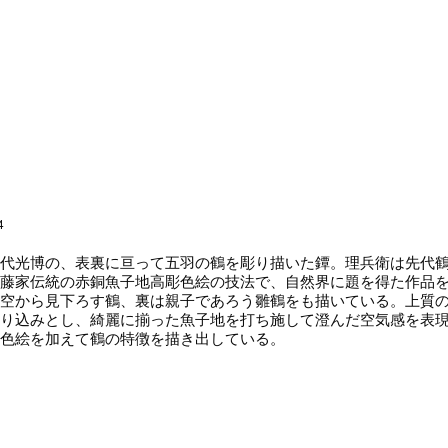
4
代光博の、表裏に亘って五羽の鶴を彫り描いた鐔。理兵衛は先代鶴
藤家伝統の赤銅魚子地高彫色絵の技法で、自然界に題を得た作品
空から見下ろす鶴、裏は親子であろう雛鶴をも描いている。上質
り込みとし、綺麗に揃った魚子地を打ち施して澄んだ空気感を表
色絵を加えて鶴の特徴を描き出している。