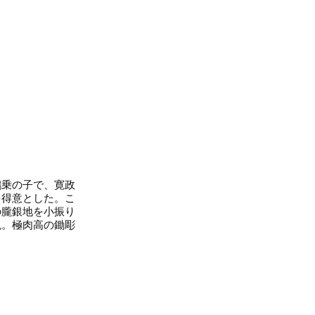
乗の子で、寛政
を得意とした。こ
の朧銀地を小振り
現。極肉高の鋤彫