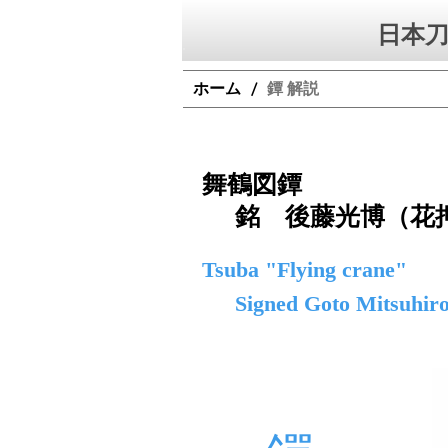
日本刀
ホーム
鐔 解説
/
舞鶴図鐔
銘 後藤光博（花
Tsuba "Flying crane"
Signed Goto Mitsuhir