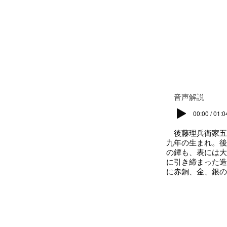
​音声解説
00:00 / 01:0
後藤理兵衛家五
九年の生まれ。後
の鐔も、表には大
に引き締まった造
に赤銅、金、銀の