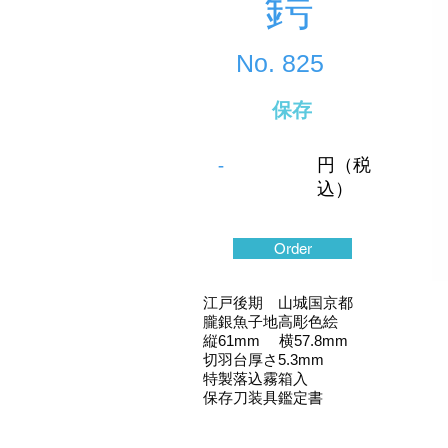
鍔
No.
825
保存
-
円（税
込）
Order
江戸後期 山城国京都
朧銀魚子地高彫色絵
縦61mm 横57.8mm
切羽台厚さ5.3mm
特製落込霧箱入
保存刀装具鑑定書