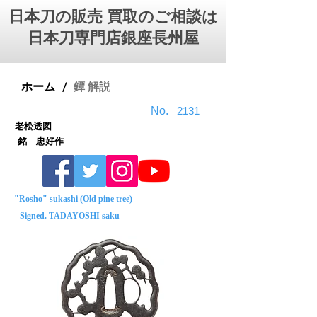
日本刀の販売 買取のご相談は
日本刀専門店銀座⻑州屋
ホーム
鐔 解説
/
No.
2131
老松透図
銘 忠好作
"Rosho" sukashi (Old pine tree)
Signed. TADAYOSHI saku