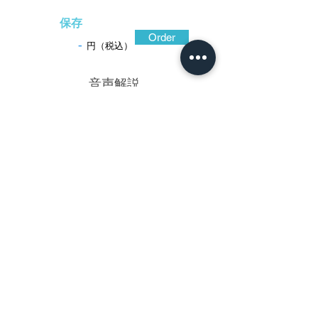
保存
Order
-
円（税込）
​音声解説
-01:04
忠重に迫る作品を遺して人気の高い赤坂
忠好の作。忠好は忠重嫡子で、初期はその
協力者であったため活躍期が長いにもかか
わらず作品が少なく、在銘の遺例は貴重で
ある。殊に鍛えの強い鉄地は色合い黒々と
して渋い光沢があり、耳の一部に筋状の鍛
え肌が窺いとれる。耳際薄手に切羽台辺り
が厚い碁石形の造り込みとし、肥後風の透
かし構成だが松葉に忠好の特徴がある。そ
の毛彫の線刻も柔らか味があり、透かしに
活きている。