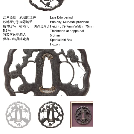
江戸後期 武蔵国江戸
Late Edo period
鉄地変り形肉彫地透
Edo city, Musashi province
縦79.7㍉ 横75㍉ 切羽台厚さ
Height : 79.7mm Width : 75mm
5.3㍉
Thickness at seppa dai :
特製落込桐箱入
5.3mm
保存刀装具鑑定書
Special Kiri Box
Hozon