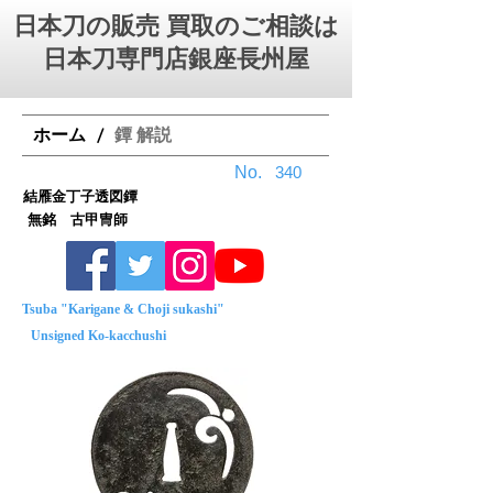
日本刀の販売 買取のご相談は
日本刀専門店銀座⻑州屋
ホーム
鐔 解説
/
No.
340
結雁金丁子透図鐔
無銘 古甲冑師
Tsuba "Karigane & Choji sukashi"
Unsigned Ko-kacchushi