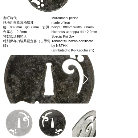
室町時代
Muromachi period
鉄地丸形陰透桶底耳
made of iron
縦 88.8mm 横 88mm 切羽
height : 88mm Width : 88mm
台厚さ 2.2mm
hickness at seppa dai : 2.2mm
特製落込桐箱入
Special Kiri Box
特別保存刀装具鑑定書（古甲冑
Tokubetsu-hozon certificate
師）
by NBTHK
(attributed to Ko-Kacchu shi)