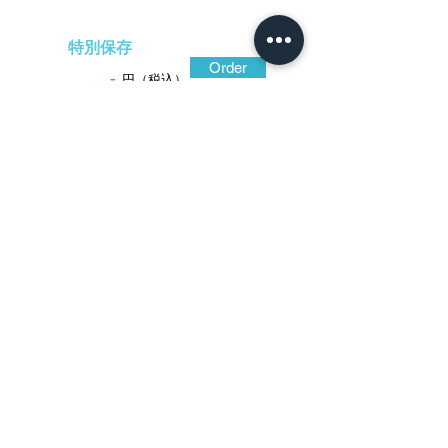
特別保存
Order
-
円（税込）
​音声解説
-01:04
古風で枯れた風情のある地鉄の鑑賞は、
視覚によるだけでなく、掌と指先を駆使し
て行う。響音もまた耳を澄まして行う鑑賞
要素。この古鐔も、カランと乾いた響音を
呈する鍛え強い鉄地をわずか二ミリの厚さ
に仕立てたもの。地面には鎚の痕跡を活か
して縦篠鑢を施している。
​日本刀専門店 銀座長
州屋
​Ginza Choshuya co＆ｌｔｄ