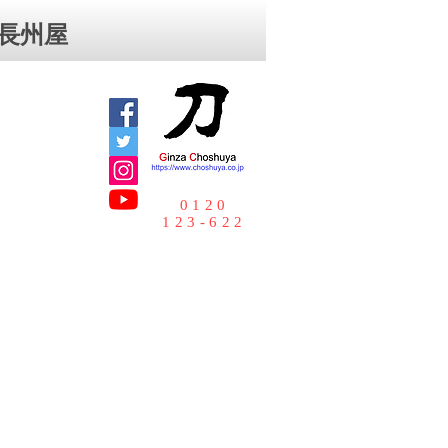
⻑州屋
0120
123-622