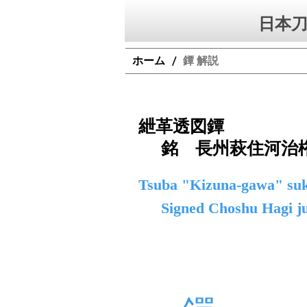
日本刀
ホーム
鐔 解説
/
紲革透図鐔
銘 長州萩住河治
Tsuba "Kizuna-gawa" suk
Signed Choshu Hagi 