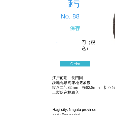
鍔
No.
88
保存
-
円（税
込）
Order
江戸前期 長門国
鉄地丸形肉彫地透象嵌
縦八二㍉82mm 横82.8mm 切羽
上製落込桐箱入
Hagi city, Nagato province
early Edo period