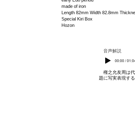
made of iron
Length 82mm Width 82.8mm Thickn
Special Kiri Box
Hozon
​音声解説
00:00 / 01:0
権之允友周は代
題に写実表現する