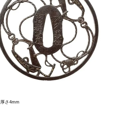
台厚さ4mm