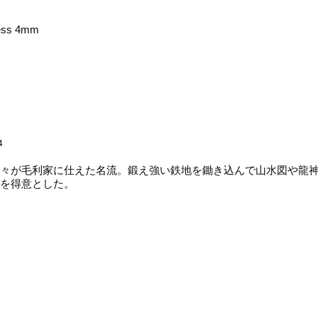
ess 4mm
4
々が毛利家に仕えた名流。鍛え強い鉄地を鋤き込んで山水図や龍神
を得意とした。