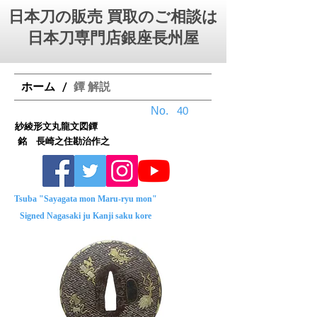
日本刀の販売 買取のご相談は
日本刀専門店銀座⻑州屋
ホーム
鐔 解説
/
No.
40
紗綾形文丸龍文図鐔
銘 長崎之住勘治作之
Tsuba "Sayagata mon Maru-ryu mon"
Signed Nagasaki ju Kanji saku kore