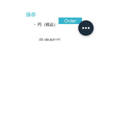
保存
Order
-
円（税込）
​音声解説
-01:04
長崎の居住地が刻された、作例が貴重な
鎌田勘治の鐔。肥前国には、若芝のような
山水図を薄肉彫に繊細な布目象嵌で表す工
の他、平戸國重のように南蛮様式の金具を
専らとした金工がある。京正阿弥派の影響
を感じさせるこの鐔は、南蛮風の緻密な図
柄ながら、和風の宝尽し文をちりばめ、濃
密な布目象嵌の手法で全面を華麗に装飾し
た作。南蛮鐔に多い龍神図も丸文に意匠し
ており、耳には金で雲文を廻らして拵に装
着した際の美観にも意を払っている。