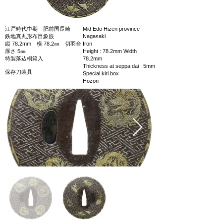
江戸時代中期 肥前国長崎
Mid Edo Hizen province
鉄地真丸形布目象嵌
Nagasaki
縦 78.2mm 横 78.2㎜ 切羽台
Iron
厚さ 5㎜
Height : 78.2mm Width :
特製落込桐箱入
78.2mm
Thickness at seppa dai : 5mm
保存刀装具
Special kiri box
Hozon