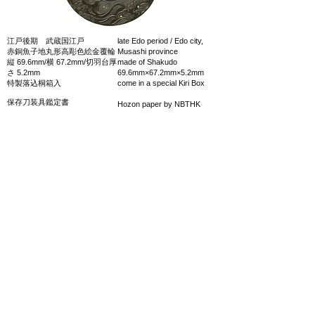
江戸後期 武蔵国江戸
late Edo period / Edo city,
赤銅魚子地丸形高彫色絵金覆輪
Musashi province
縦 69.6mm/横 67.2mm/切羽台厚
made of Shakudo
さ 5.2mm
69.6mm×67.2mm×5.2mm
特製落込桐箱入
come in a special Kiri Box
保存刀装具鑑定書
Hozon paper by NBTHK