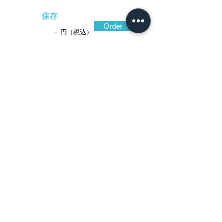
保存
Order
-
円（税込）
​音声解説
-01:04
横谷の流れを汲み、江戸に栄えた菊池派
の満重の作。赤銅地を厚手に仕立て、全面
に円周状の細やかな魚子地を打ち施して砂
浜に見立て、寄せ来る波は古金工に倣った
薄肉彫。ところが、貝殻は実体像を想わせ
る極肉厚の高彫。殊に栄螺は突起が鋭い。
耳は金色絵。
保存刀装具鑑定書
​日本刀専門店 銀座長
州屋
​Ginza Choshuya co＆ｌｔｄ