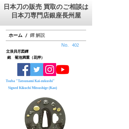
日本刀の販売 買取のご相談は
日本刀専門店銀座⻑州屋
ホーム
鐔 解説
/
No.
402
立浪貝尽図鐔
銘 菊池満重（花押）
Tsuba "Tatsunami Kai-zukushi"
Signed Kikuchi Mitsushige (Kao)