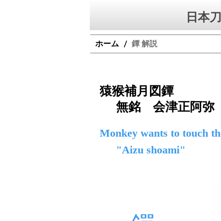
日本刀
ホーム
鐔 解説
/
猿猴補月図鐔
無銘 会津正阿弥
Monkey wants to touch th
"Aizu shoami"