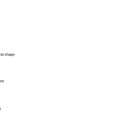
und shape
box
4