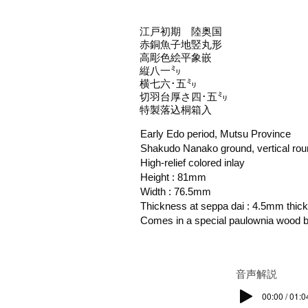
江戸初期 陸奥国
赤銅魚子地竪丸形
高彫色絵平象嵌
縦八一㍉
横七六･五㍉
切羽台厚さ四･五㍉
特製落込桐箱入
Early Edo period, Mutsu Province
Shakudo Nanako ground, vertical ro
High-relief colored inlay
Height : 81mm
Width : 76.5mm
Thickness at seppa dai : 4.5mm thick
Comes in a special paulownia wood 
​音声解説
00:00 / 01:0