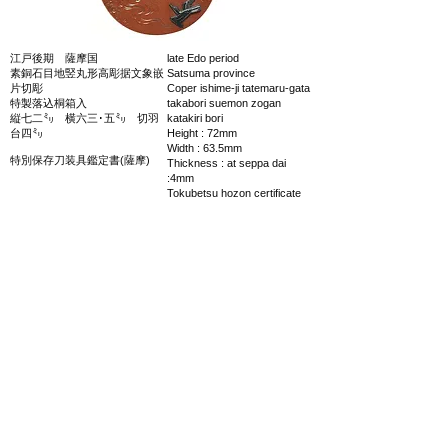
江戸後期 薩摩国
late Edo period
素銅石目地竪丸形高彫据文象嵌
Satsuma province
片切彫
Coper ishime-ji tatemaru-gata
特製落込桐箱入
takabori suemon zogan
縦七二㍉ 横六三･五㍉ 切羽
katakiri bori
台四㍉
Height : 72mm
Width : 63.5mm
特別保存刀装具鑑定書(薩摩)
Thickness : at seppa dai
:4mm
Tokubetsu hozon certificate