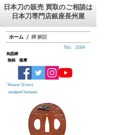
日本刀の販売 買取のご相談は
日本刀専門店銀座⻑州屋
ホーム
鐔 解説
/
No.
2084
烏図鐔
無銘 薩摩
"Karasu"(Crow)
unsigned Satsuma