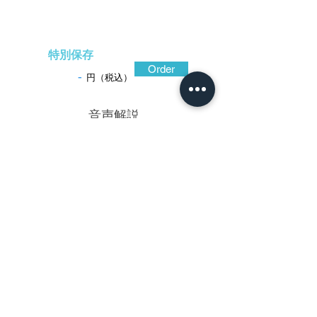
特別保存
Order
-
円（税込）
​音声解説
-01:04
朝焼けに染まった大空を想わせる色調の
素銅地を石目地に仕上げ、片切彫によって
流れるような雲を彫り描いて烏の背景とし
ている。即ち暁烏(あけがらす)。素銅地をや
や縦長の造り込みとし、強弱変化に富んだ
片切彫によって画面に動きが感じられ、主
題である烏も躍動的。細部まで精巧な鏨が
加えられた烏は赤銅地据(すえ)文(もん)象嵌
(ぞうがん)の技法で際立ち、表面に青味のあ
る光沢を示してこれも味わい深い。薩摩(さ
つま)では小田(おだ)派や知(ち)識(しき)派の