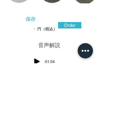
保存
Order
-
円（税込）
​音声解説
-01:04
数百年の時が降り積もった山銅地。大振
りでほぼ真丸形の鐔は耳に向かって肉を落
とし、耳際の厚さは僅かに1.9mm。かつて
の所持者達から余程愛好されたのであろ
う。始めは太刀の拵用として作られ、後に
打刀拵の鐔となった。小柄笄櫃の形も古風
である。そしてなんといっても文様が興味
深い。同心円状に連続して展開するS字状の
渦文は大きな五重の波紋となる。渦文は地
球上のあらゆるところに存在する最も古い
文様。日本では縄文土器にも見られる。渦
はシンプルかつ的確に水の流れといった生