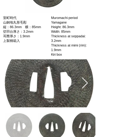
室町時代
Muromachi period
山銅地丸形毛彫
Yamagane
縦：86.3mm 横：85mm
Height: 86.3mm
切羽台厚さ：3.2mm
Width: 85mm
耳際厚さ：1.9mm
Thickness at seppadai:
上製桐箱入
3.2mm
Thickness at mimi (rim):
1.9mm
Kiri box