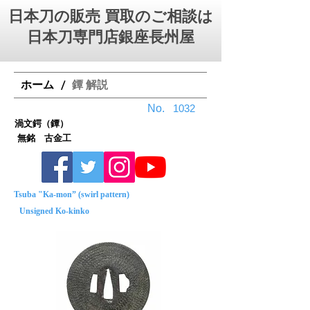
日本刀の販売 買取のご相談は
日本刀専門店銀座⻑州屋
ホーム
鐔 解説
/
No.
1032
渦文鍔（鐔）
無銘 古金工
Tsuba "Ka-mon” (swirl pattern)
Unsigned Ko-kinko