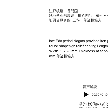
江戸後期 長門国
鉄地角丸形高彫 縦八四㍉ 横七六
切羽台厚さ四･三㍉ 落込桐箱入
late Edo period Nagato province iro
round shapehigh relief carving Leng
Width ： 76.8 mm Thickness at sepp
mm 落込桐箱入
​音声解説
00:00 / 01:0
常(つね)信(の