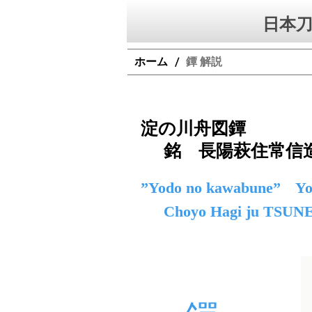
日本刀
ホーム
鐔 解説
/
淀の川舟図鐔
銘 長陽萩住常信
”Yodo no kawabune” Yod
Choyo Hagi ju TSU