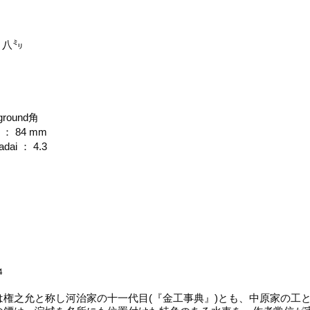
･八㍉
n ground角
th ： 84 mm
adai ： 4.3
4
ぶ)は権之允と称し河治家の十一代目(『金工事典』)とも、中原家の工