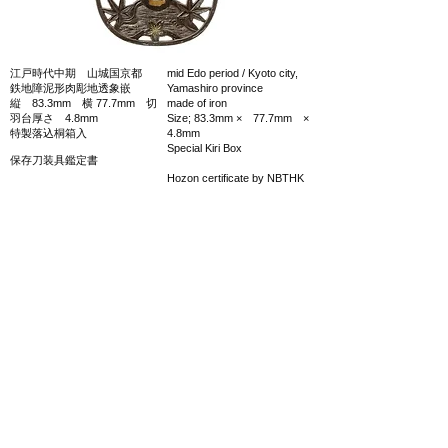
江戸時代中期 山城国京都
mid Edo period / Kyoto city,
鉄地障泥形肉彫地透象嵌
Yamashiro province
縦 83.3mm 横 77.7mm 切
made of iron
羽台厚さ 4.8mm
Size; 83.3mm × 77.7mm ×
特製落込桐箱入
4.8mm
Special Kiri Box
保存刀装具鑑定書
Hozon certificate by NBTHK