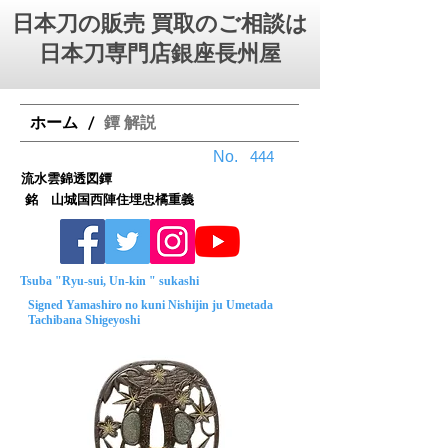
日本刀の販売 買取のご相談は
日本刀専門店銀座⻑州屋
ホーム
鐔 解説
/
No.
444
流水雲錦透図鐔
銘 山城国西陣住埋忠橘重義
Tsuba "Ryu-sui, Un-kin " sukashi
Signed Yamashiro no kuni Nishijin ju Umetada
Tachibana Shigeyoshi