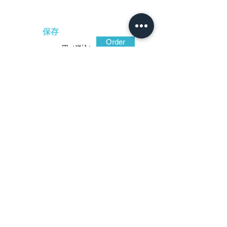
保存
Order
-
円（税込）
​音声解説
-01:04
風景の文様表現は、琳派の美意識の要
素。装剣金工では明壽に始まる埋忠一門が
文様美を潜ませた優品を遺しており、本作
が典型。散りかかる桜と楓は春秋対比の心
象的表現からなり、古くから好まれた構
成。京本国の重義の作。
保存刀装具鑑定書
​日本刀専門店 銀座長
州屋