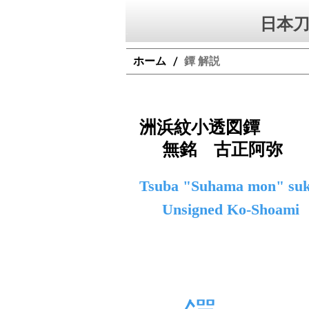
日本刀
ホーム
鐔 解説
/
洲浜紋小透図鐔
無銘 古正阿弥
Tsuba "Suhama mon" suk
Unsigned Ko-Shoami