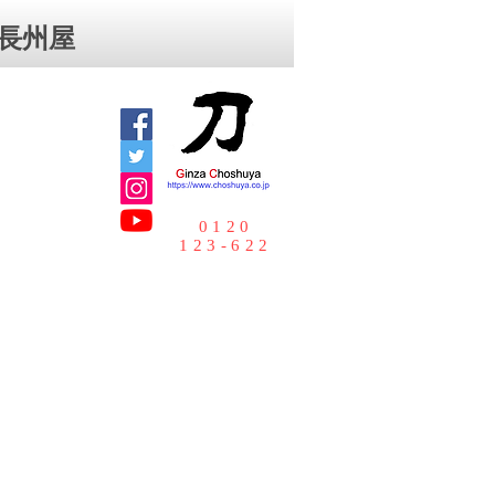
⻑州屋
0120
123-622