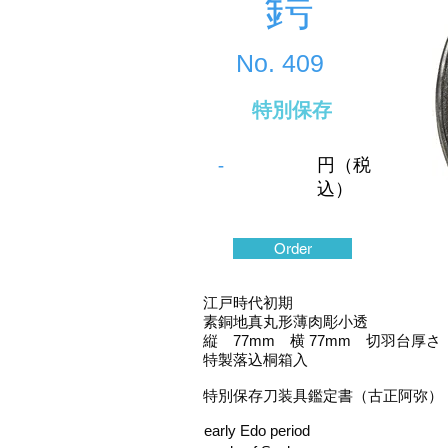
鍔
No.
409
特別保存
-
円（税
込）
Order
江戸時代初期
素銅地真丸形薄肉彫小透
縦 77mm 横 77mm 切羽台厚さ
特製落込桐箱入
特別保存刀装具鑑定書（古正阿弥）
early Edo period