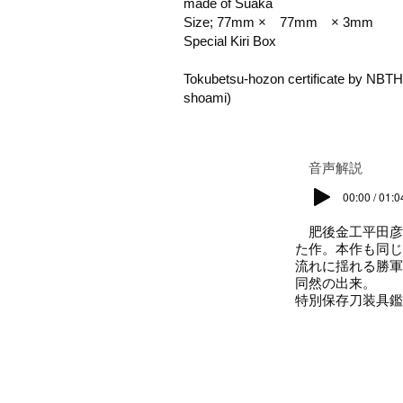
made of Suaka
Size; 77mm × 77mm × 3mm
Special Kiri Box
Tokubetsu-hozon certificate by N
shoami)
​音声解説
00:00 / 01:0
肥後金工平田彦
た作。本作も同じ
流れに揺れる勝軍
同然の出来。
特別保存刀装具鑑