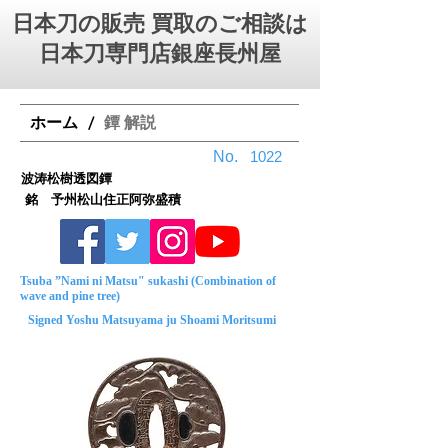
日本刀の販売 買取のご相談は
日本刀専門店銀座⻑州屋
ホーム
鐔 解説
/
No.
1022
波涛松樹透図鐔
銘 予州松山住正阿弥盛積
Tsuba ”Nami ni Matsu" sukashi (Combination of
wave and pine tree)
Signed Yoshu Matsuyama ju Shoami Moritsumi