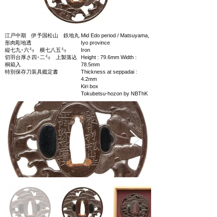
江戸中期 伊予国松山 鉄地丸
Mid Edo period / Matsuyama,
形肉彫地透
Iyo province
縦七九･六㍉ 横七八五㍉
Iron
切羽台厚さ四･二㍉ 上製落込
Height : 79.6mm Width :
桐箱入
78.5mm
特別保存刀装具鑑定書
Thickness at seppadai :
4.2mm
Kiri box
Tokubetsu-hozon by NBThK