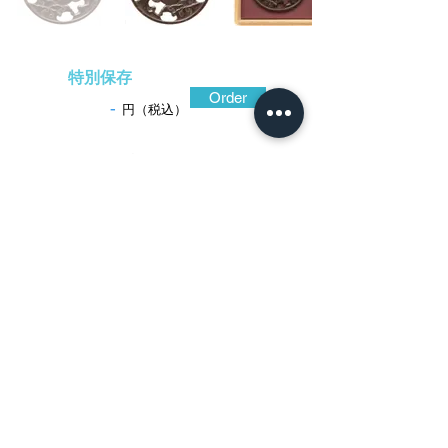
特別保存
Order
-
円（税込）
​音声解説
-01:04
京に栄えた正阿弥派の流れを汲む伊予正
阿弥の作風は、隣国阿波正阿弥の華麗さに
比して武骨な点が特質で、鉄地肉彫地透の
手法になる文様化された風物図を多く見
る。この浜辺の松樹を題に得た鐔も、鉄色
黒く光沢強く素材の良さを示し、図柄は独
特の誇張された枝振りに迫力がある出来。
特に打ち寄せる波は、地透の効果で躍動
的。明和年紀のある鐔を遺している盛積(も
りつみ)は、盛国や盛富などと共に江戸中期
の伊予を代表する鐔工の一人。