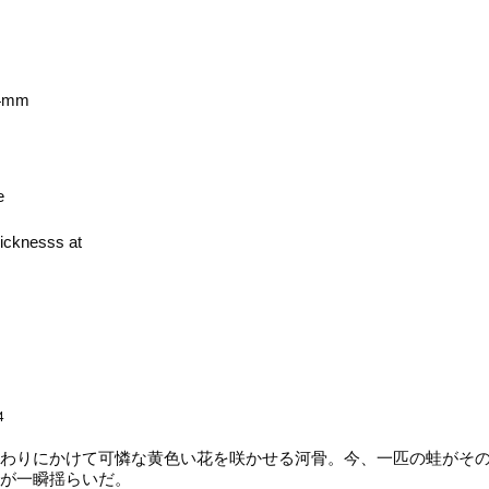
4mm
e
cknesss at
4
わりにかけて可憐な黄色い花を咲かせる河骨。今、一匹の蛙がその
が一瞬揺らいだ。