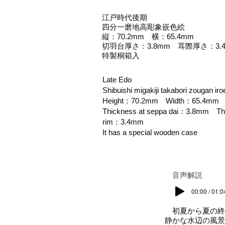
江戸時代後期
四分一磨地高彫象嵌色絵
縦：70.2mm 横：65.4mm
切羽台厚さ：3.8mm 耳際厚さ：3.
特製桐箱入
Late Edo
Shibuishi migakiji takabori zougan iro
Height：70.2mm Width：65.4mm
Thickness at seppa dai：3.8mm Thi
rim：3.4mm
It has a special wooden case
​音声解説
00:00 / 01:0
初夏から夏の終
静かな水辺の風景