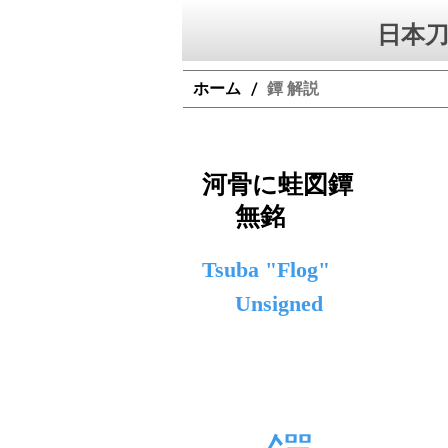
日本刀
ホーム
鐔 解説
/
河骨に蛙図鐔
無銘
Tsuba "Flog"
Unsigned