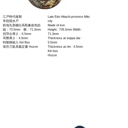
江戸時代後期
Late Edo Hitachi province Mito
常陸国水戸
city
鉄地丸形鋤出高彫象嵌色絵
Made of iron
縦：73.5mm 横：71.3mm
Height : 735.5mm Width :
切羽台厚さ：5.5mm
71.3mm
耳際厚さ：4.5mm
Thickness at seppa dai :
特製桐箱入 Kiri Box
5.5mm
保存刀装具鑑定書 Hozon
Thickness at rim : 4.5mm
Kiri box
Hozon