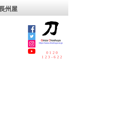
⻑州屋
0120
123-622