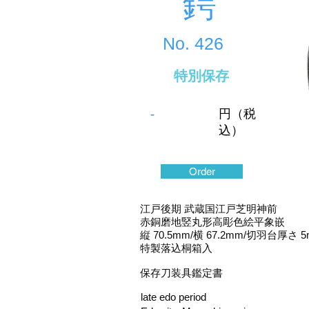
鍔
No.
426
特別保存
-
円（税
込）
Order
江戸後期 武蔵国江戸芝明神前
赤銅磨地竪丸形高彫色絵平象嵌
縦 70.5mm/横 67.2mm/切羽台厚さ 
特製落込桐箱入
保存刀装具鑑定書
late edo period