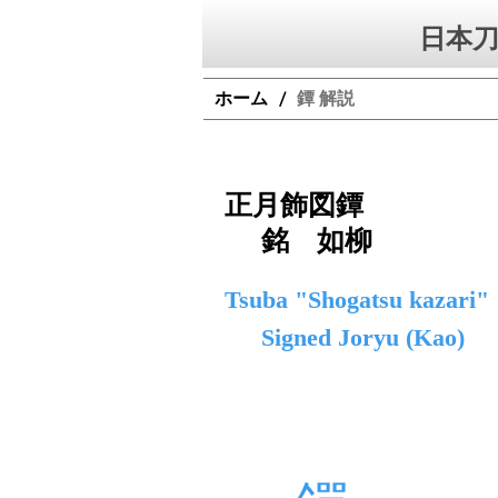
日本刀
ホーム
鐔 解説
/
正月飾図鐔
銘 如柳
Tsuba "Shogatsu kazari"
Signed Joryu (Kao)