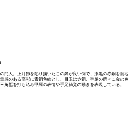
4
の門人。正月飾を彫り描いたこの鐔が良い例で、漆黒の赤銅を磨地
量感のある高彫に素銅色絵とし、目玉は赤銅、手足の所々に金の
三角鏨を打ち込み甲羅の表情や手足触覚の動きを表現している。