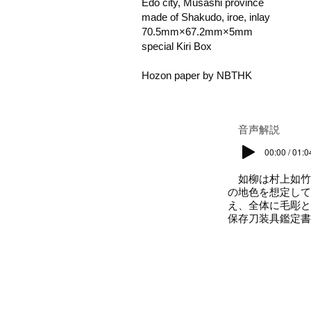
Edo city, Musashi province
made of Shakudo, iroe, inlay
70.5mm×67.2mm×5mm
special Kiri Box
Hozon paper by NBTHK
​音声解説
00:00 / 01:0
如柳は村上如竹
の地色を想定して
え、全体に毛彫と
保存刀装具鑑定書